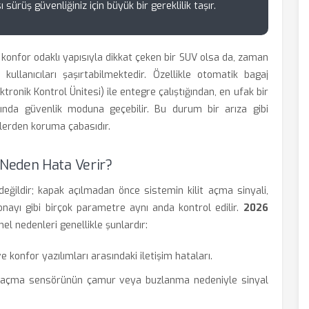
ürüş güvenliğiniz için büyük bir gereklilik taşır.
onfor odaklı yapısıyla dikkat çeken bir SUV olsa da, zaman
ullanıcıları şaşırtabilmektedir. Özellikle otomatik bagaj
onik Kontrol Ünitesi) ile entegre çalıştığından, en ufak bir
ında güvenlik moduna geçebilir. Bu durum bir arıza gibi
lerden koruma çabasıdır.
Neden Hata Verir?
ğildir; kapak açılmadan önce sistemin kilit açma sinyali,
onayı gibi birçok parametre aynı anda kontrol edilir.
2026
l nedenleri genellikle şunlardır:
 konfor yazılımları arasındaki iletişim hataları.
 açma sensörünün çamur veya buzlanma nedeniyle sinyal