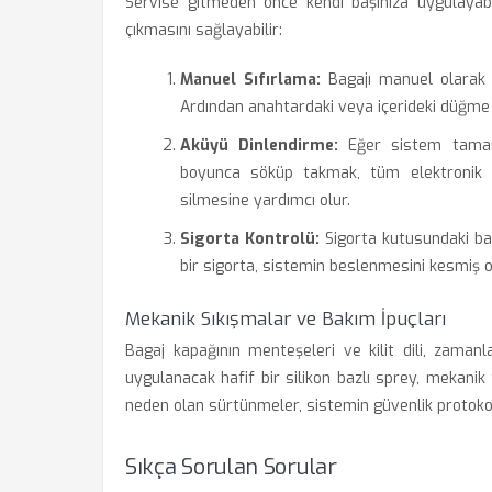
Servise gitmeden önce kendi başınıza uygulayab
çıkmasını sağlayabilir:
Manuel Sıfırlama:
Bagajı manuel olarak 
Ardından anahtardaki veya içerideki düğme 
Aküyü Dinlendirme:
Eğer sistem tamamen
boyunca söküp takmak, tüm elektronik ü
silmesine yardımcı olur.
Sigorta Kontrolü:
Sigorta kutusundaki bag
bir sigorta, sistemin beslenmesini kesmiş ol
Mekanik Sıkışmalar ve Bakım İpuçları
Bagaj kapağının menteşeleri ve kilit dili, zamanl
uygulanacak hafif bir silikon bazlı sprey, mekani
neden olan sürtünmeler, sistemin güvenlik protoko
Sıkça Sorulan Sorular