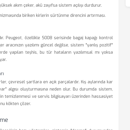
yüksek akım çeker, akü zayıfsa sistem açılışı durdurur.
izmasında biriken kirlerin sürtünme direncini artırması.
dır. Peugeot, özellikle 5008 serisinde bagaj kapağı kontrol
ğer aracınızın yazılımı güncel değilse, sistem "yanlış pozitif"
islerde yapılan teşhis, bu tür hataların yazılımsal mı yoksa
yar.
rı
er, çevresel şartlara en açık parçalardır. Kış aylarında kar
var" algısı oluşturmasına neden olur. Bu durumda sistem,
rin temizlenmesi ve servis bilgisayarı üzerinden hassasiyet
unu kökten çözer.
eme