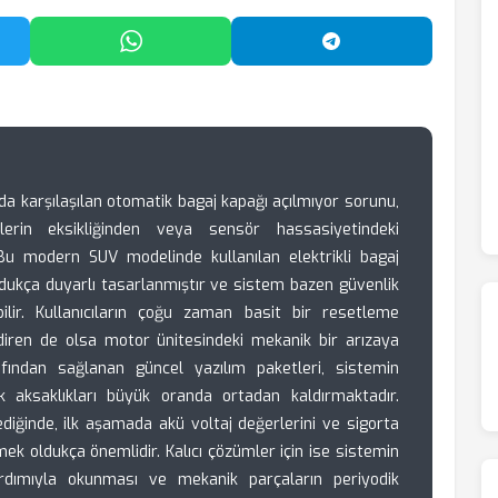
'da Paylaş
WhatsApp'ta Paylaş
Telegram'da Payl
 karşılaşılan otomatik bagaj kapağı açılmıyor sorunu,
elerin eksikliğinden veya sensör hassasiyetindeki
u modern SUV modelinde kullanılan elektrikli bagaj
ldukça duyarlı tasarlanmıştır ve sistem bazen güvenlik
ebilir. Kullanıcıların çoğu zaman basit bir resetleme
adiren de olsa motor ünitesindeki mekanik bir arızaya
rafından sağlanan güncel yazılım paketleri, sistemin
nik aksaklıkları büyük oranda ortadan kaldırmaktadır.
diğinde, ilk aşamada akü voltaj değerlerini ve sigorta
mek oldukça önemlidir. Kalıcı çözümler için ise sistemin
yardımıyla okunması ve mekanik parçaların periyodik