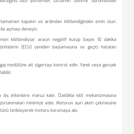
ileceğiniz bazı yöntemler, sistemin "donma" durumundan
tamamen kapatın ve ardından kilitlendiğinden emin olun.
ile açmayı deneyin.
 kilitlendiyse, aracın negatif kutup başını 10 dakika
nitelerin (ECU) yeniden başlamasına ve geçici hataları
aj modülüne ait sigortayı kontrol edin. Yanık veya gevşek
abilir.
a dış etkenlere maruz kalır. Özellikle kilit mekanizmasına
k zorlanmaları minimize eder. Motorun aşırı akım çekmesine
lünü tetikleyerek motoru korumaya alır.