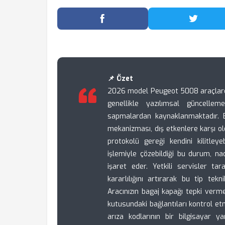
Facebook'ta Paylaş
Twitter
📌 Özet
2026 model Peugeot 5008 araçlarda
genellikle yazılımsal güncellem
sapmalardan kaynaklanmaktadır. B
mekanizması, dış etkenlere karşı o
protokolü gereği kendini kilitley
işlemiyle çözebildiği bu durum, n
işaret eder. Yetkili servisler ta
kararlılığını artırarak bu tip tek
Aracınızın bagaj kapağı tepki verme
kutusundaki bağlantıları kontrol et
arıza kodlarının bir bilgisayar 