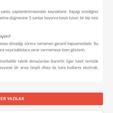
yanlış yapılandırılmasından kaynaklanır. Kapağı istediğiniz
atma düğmesine 5 saniye boyunca basılı tutun; bir bip sesi
miyim?
ı hatası olmadığı sürece tamamen garanti kapsamındadır. Bu
ara veya kablolara zarar vermemeye özen gösterin.
etilebilir teknik detaylardan ibarettir. Eğer basit temizlik
onel bir arıza tespit cihazı ile hata kodlarını okutmak,
ER YAZILAR