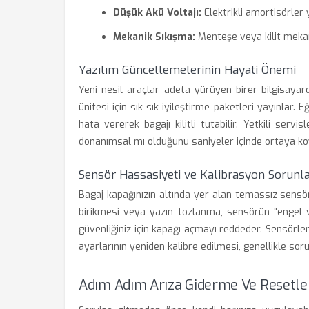
Düşük Akü Voltajı:
Elektrikli amortisörler 
Mekanik Sıkışma:
Menteşe veya kilit mekan
Yazılım Güncellemelerinin Hayati Önemi
Yeni nesil araçlar adeta yürüyen birer bilgisayar
ünitesi için sık sık iyileştirme paketleri yayınlar. E
hata vererek bagajı kilitli tutabilir. Yetkili serv
donanımsal mı olduğunu saniyeler içinde ortaya ko
Sensör Hassasiyeti ve Kalibrasyon Sorunla
Bagaj kapağınızın altında yer alan temassız sensörl
birikmesi veya yazın tozlanma, sensörün "engel 
güvenliğiniz için kapağı açmayı reddeder. Sensörle
ayarlarının yeniden kalibre edilmesi, genellikle sor
Adım Adım Arıza Giderme Ve Resetl