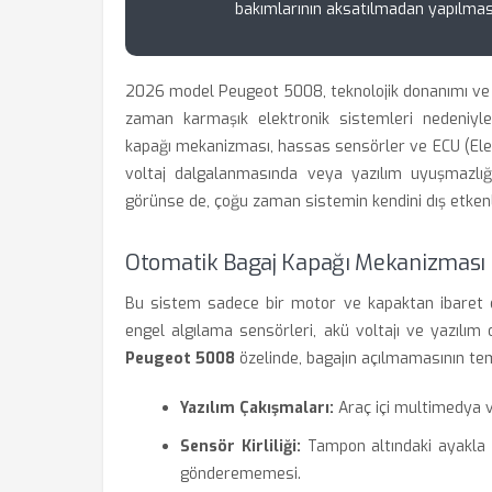
bakımlarının aksatılmadan yapılması s
2026 model Peugeot 5008, teknolojik donanımı ve k
zaman karmaşık elektronik sistemleri nedeniyle k
kapağı mekanizması, hassas sensörler ve ECU (Elektr
voltaj dalgalanmasında veya yazılım uyuşmazlığ
görünse de, çoğu zaman sistemin kendini dış etken
Otomatik Bagaj Kapağı Mekanizması 
Bu sistem sadece bir motor ve kapaktan ibaret de
engel algılama sensörleri, akü voltajı ve yazılım 
Peugeot 5008
özelinde, bagajın açılmamasının teme
Yazılım Çakışmaları:
Araç içi multimedya ve
Sensör Kirliliği:
Tampon altındaki ayakla
gönderememesi.