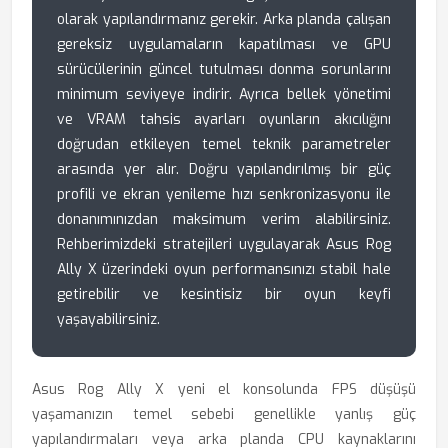
olarak yapılandırmanız gerekir. Arka planda çalışan
gereksiz uygulamaların kapatılması ve GPU
sürücülerinin güncel tutulması donma sorunlarını
minimum seviyeye indirir. Ayrıca bellek yönetimi
ve VRAM tahsis ayarları oyunların akıcılığını
doğrudan etkileyen temel teknik parametreler
arasında yer alır. Doğru yapılandırılmış bir güç
profili ve ekran yenileme hızı senkronizasyonu ile
donanımınızdan maksimum verim alabilirsiniz.
Rehberimizdeki stratejileri uygulayarak Asus Rog
Ally X üzerindeki oyun performansınızı stabil hale
getirebilir ve kesintisiz bir oyun keyfi
yaşayabilirsiniz.
Asus Rog Ally X yeni el konsolunda FPS düşüşü
yaşamanızın temel sebebi genellikle yanlış güç
yapılandırmaları veya arka planda CPU kaynaklarını