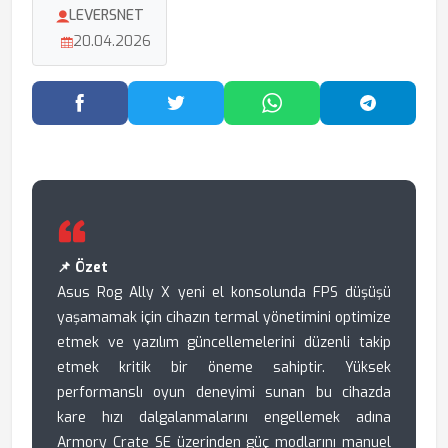
LEVERSNET
20.04.2026
Facebook'ta Paylaş
Twitter'da Paylaş
WhatsApp'ta Paylaş
Telegram
📌 Özet
Asus Rog Ally X yeni el konsolunda FPS düşüşü
yaşamamak için cihazın termal yönetimini optimize
etmek ve yazılım güncellemelerini düzenli takip
etmek kritik bir öneme sahiptir. Yüksek
performanslı oyun deneyimi sunan bu cihazda
kare hızı dalgalanmalarını engellemek adına
Armory Crate SE üzerinden güç modlarını manuel