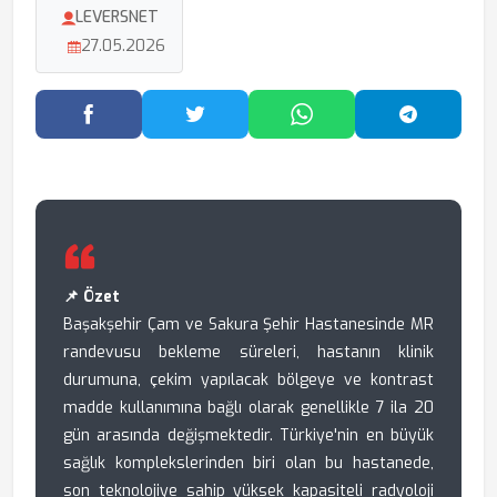
LEVERSNET
27.05.2026
Facebook'ta Paylaş
Twitter'da Paylaş
WhatsApp'ta Paylaş
Telegram
📌 Özet
Başakşehir Çam ve Sakura Şehir Hastanesinde MR
randevusu bekleme süreleri, hastanın klinik
durumuna, çekim yapılacak bölgeye ve kontrast
madde kullanımına bağlı olarak genellikle 7 ila 20
gün arasında değişmektedir. Türkiye'nin en büyük
sağlık komplekslerinden biri olan bu hastanede,
son teknolojiye sahip yüksek kapasiteli radyoloji