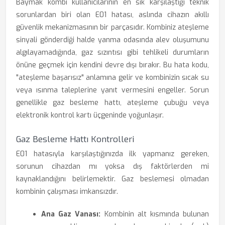
Baymak kombi kullanıcılarının en sık karşılaştığı teknik
sorunlardan biri olan E01 hatası, aslında cihazın akıllı
güvenlik mekanizmasının bir parçasıdır. Kombiniz ateşleme
sinyali gönderdiği halde yanma odasında alev oluşumunu
algılayamadığında, gaz sızıntısı gibi tehlikeli durumların
önüne geçmek için kendini devre dışı bırakır. Bu hata kodu,
"ateşleme başarısız" anlamına gelir ve kombinizin sıcak su
veya ısınma taleplerine yanıt vermesini engeller. Sorun
genellikle gaz besleme hattı, ateşleme çubuğu veya
elektronik kontrol kartı üçgeninde yoğunlaşır.
Gaz Besleme Hattı Kontrolleri
E01 hatasıyla karşılaştığınızda ilk yapmanız gereken,
sorunun cihazdan mı yoksa dış faktörlerden mi
kaynaklandığını belirlemektir. Gaz beslemesi olmadan
kombinin çalışması imkansızdır.
Ana Gaz Vanası:
Kombinin alt kısmında bulunan