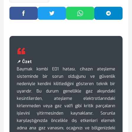
Facebook'ta Paylaş
Twitter'da Paylaş
WhatsApp'ta Paylaş
Telegram
📌 Özet
Baymak kombi E01 hatası, cihazın ateşleme
sisteminde bir sorun olduğunu ve güvenlik
nedeniyle kendini kilitlediğini gösteren teknik bir
uyarıdır. Bu durum genellikle gaz akışındaki
kesintilerden, ateşleme elektrotlarındaki
kirlenmeden veya gaz valfi gibi kritik parçaların
işlevini yitirmesinden kaynaklanır. Sorunla
karşılaştığınızda öncelikle dış etkenleri elemek
adına ana gaz vanasını, ocağınızı ve bölgenizdeki