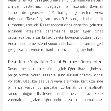
Resetleme, kombinin geçici hataları unutmasını ve sistemi
sıfırdan başlatmasını sağlayan bir işlemdir. Baymak
kombilerde genellikle "R" harfiyle gösterilen veya
doğrudan "Reset" yazan tuşa 3-5 saniye kadar basılı
tutmanız yeterlidir. Reset sonrası cihaz önce fanı çalıştırır,
ardından ateşleme denemesine geçer. Eğer cihaz
çalışmaya başlarsa, birkaç dakika boyunca gözlem yapın.
Ancak resetleme işlemi sonucunda hata kodu anında geri
geliyorsa, sistemde mekanik bir arıza olduğu kesindir.
Resetleme Yaparken Dikkat Edilmesi Gerekenler
Resetleme, sihirli bir çözüm değildir. Eğer cihazın içinde bir
parça arızası varsa, reset tuşuna sürekli basmak cihazı
yorabilir. Özellikle gaz valfi veya elektronik kart üzerinde
bir arıza varsa, bu parçaları zorlamak daha maliyetli
sonuçlar doğurabilir. Resetleme denemesini en fazla 3 kez
yapmalı, sonuç alamadığınız noktada ısrarcı olmamalısınız.