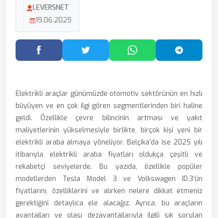
LEVERSNET
19.06.2025
Facebook'ta Paylaş
Twitter'da Paylaş
WhatsApp'ta Paylaş
Telegram
Elektrikli araçlar günümüzde otomotiv sektörünün en hızlı
büyüyen ve en çok ilgi gören segmentlerinden biri haline
geldi. Özellikle çevre bilincinin artması ve yakıt
maliyetlerinin yükselmesiyle birlikte, birçok kişi yeni bir
elektrikli araba almaya yöneliyor. Belçika’da ise 2025 yılı
itibarıyla elektrikli araba fiyatları oldukça çeşitli ve
rekabetçi seviyelerde. Bu yazıda, özellikle popüler
modellerden Tesla Model 3 ve Volkswagen ID.3’ün
fiyatlarını, özelliklerini ve alırken nelere dikkat etmeniz
gerektiğini detaylıca ele alacağız. Ayrıca, bu araçların
avantajları ve olası dezavantajlarıyla ilgili sık sorulan