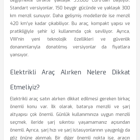
değişmekle birlikte yaklaşık 35.000 Euro’dan başlıyor.
Standart versiyonlar, 150 beygir gücünde ve yaklaşık 300
km menzil sunuyor. Daha gelişmiş modellerde ise menzil
420 km’ye kadar çıkabiliyor. Bu araç, kompakt yapısı ve
pratikliğiyle şehir içi kullanımda çok seviliyor. Ayrıca,
VW’nin yeni teknolojik özellikleri ve güvenlik
donanımlarıyla donatılmış versiyonlar da fiyatlara
yansıyor.
Elektrikli Araç Alırken Nelere Dikkat
Etmeliyiz?
Elektrikli araç satın alırken dikkat edilmesi gereken birkaç
önemli konu var. İlk olarak, batarya menzili ve şarj
altyapısı çok önemli. Günlük kullanımınıza uygun menzili
seçmek, ileride şarj sıkıntısı yaşamamanız açısından
önemli. Ayrıca, şarj hızı ve şarj istasyonlarının yaygınlığı da
göz önüne alınmalı. Bir diğer önemli nokta ise, aracın