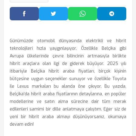
Facebook'ta Paylaş
Twitter'da Paylaş
WhatsApp'ta Paylaş
Telegram
Günümüzde otomobil dünyasında elektrikli ve hibrit
teknolojileri hızla yaygınlaşıyor. Özellikle Belçika gibi
Avrupa ülkelerinde çevre bilincinin artmasıyla birlikte
hibrit araçlara olan ilgi de giderek büyüyor. 2025 yılı
itibariyle Belçika hibrit araba fiyatları, birçok kişinin
bütçesine uygun seçenekler sunuyor ve özellikle Toyota
ile Lexus markaları bu alanda öne çıkıyor. Bu yazıda,
Belçika'da hibrit araba fiyatlarının detaylarına, en popüler
modellerine ve satın alma sürecine dair tüm merak
edilenleri samimi bir dille anlatmaya çalıştım. Eğer siz de
yeni bir hibrit araba almayı düşünüyorsanız, okumaya
devam edin!