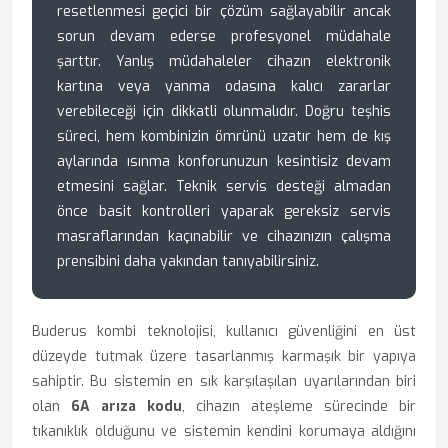
resetlenmesi geçici bir çözüm sağlayabilir ancak
sorun devam ederse profesyonel müdahale
şarttır. Yanlış müdahaleler cihazın elektronik
kartına veya yanma odasına kalıcı zararlar
verebileceği için dikkatli olunmalıdır. Doğru teşhis
süreci, hem kombinizin ömrünü uzatır hem de kış
aylarında ısınma konforunuzun kesintisiz devam
etmesini sağlar. Teknik servis desteği almadan
önce basit kontrolleri yaparak gereksiz servis
masraflarından kaçınabilir ve cihazınızın çalışma
prensibini daha yakından tanıyabilirsiniz.
Buderus kombi teknolojisi, kullanıcı güvenliğini en üst
düzeyde tutmak üzere tasarlanmış karmaşık bir yapıya
sahiptir. Bu sistemin en sık karşılaşılan uyarılarından biri
olan
6A arıza kodu
, cihazın ateşleme sürecinde bir
tıkanıklık olduğunu ve sistemin kendini korumaya aldığını