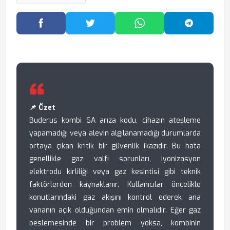
Facebook'ta Paylaş
Twitter'da Paylaş
WhatsApp'ta Paylaş
Telegram
📌 Özet
Buderus kombi 6A arıza kodu, cihazın ateşleme
yapamadığı veya alevin algılanamadığı durumlarda
ortaya çıkan kritik bir güvenlik ikazıdır. Bu hata
genellikle gaz valfi sorunları, iyonizasyon
elektrodu kirliliği veya gaz kesintisi gibi teknik
faktörlerden kaynaklanır. Kullanıcılar öncelikle
konutlarındaki gaz akışını kontrol ederek ana
vananın açık olduğundan emin olmalıdır. Eğer gaz
beslemesinde bir problem yoksa, kombinin