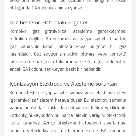
elektrodu alevi algılar. Bu üçlüden herhangi biri eksik
olduğunda 6A kodu ekranınıza yansır.
Gaz Besleme Hattındaki Engeller
Kombiye gaz gitmiyorsa, ateşleme gerçekleşmesi
mümkün değildir. Bu durumun en yaygın sebebi, binadaki
gaz vanasının kapalı olması veya bölgesel bir gaz
kesintisidir. Gaz sayacınızın pilinin bitmesi veya kontörlü
sistemlerde bakiyenin tükenmesi de sıkça göz ardı edilen
ancak 6A kodunu tetikleyen basit bir nedendir.
İyonizasyon Elektrodu ve Ateşleme Sorunları
Kombi ateşleme yapsa bile, iyonizasyon elektrodu alevi
"göremiyorsa" sistem hataya düşer. Bu elektrot, zamanla
yanma odasındaki atıklardan dolayı oksitlenir veya kirlenir.
İletkenliğini kaybeden bu parça, alevin varlığını elektronik
karta iletemez. Ayrıca ateşleme trafosunun zayıflaması
sonucu yeterli kıvılcım üretilememesi de 6A kodunun