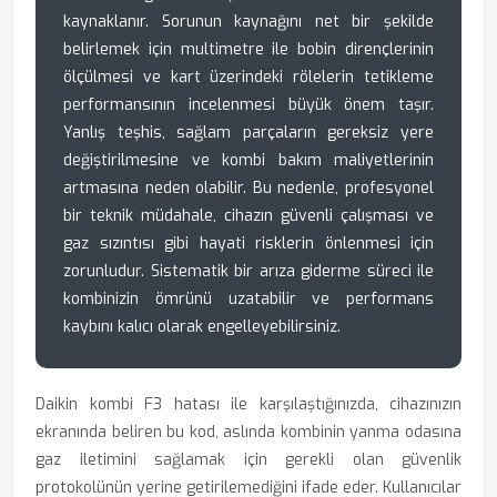
kaynaklanır. Sorunun kaynağını net bir şekilde
belirlemek için multimetre ile bobin dirençlerinin
ölçülmesi ve kart üzerindeki rölelerin tetikleme
performansının incelenmesi büyük önem taşır.
Yanlış teşhis, sağlam parçaların gereksiz yere
değiştirilmesine ve kombi bakım maliyetlerinin
artmasına neden olabilir. Bu nedenle, profesyonel
bir teknik müdahale, cihazın güvenli çalışması ve
gaz sızıntısı gibi hayati risklerin önlenmesi için
zorunludur. Sistematik bir arıza giderme süreci ile
kombinizin ömrünü uzatabilir ve performans
kaybını kalıcı olarak engelleyebilirsiniz.
Daikin kombi F3 hatası ile karşılaştığınızda, cihazınızın
ekranında beliren bu kod, aslında kombinin yanma odasına
gaz iletimini sağlamak için gerekli olan güvenlik
protokolünün yerine getirilemediğini ifade eder. Kullanıcılar