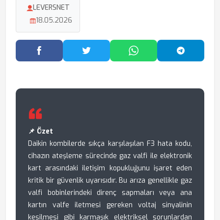
LEVERSNET
18.05.2026
Facebook'ta Paylaş
Twitter'da Paylaş
WhatsApp'ta Paylaş
Telegram
📌 Özet
Daikin kombilerde sıkça karşılaşılan F3 hata kodu,
cihazın ateşleme sürecinde gaz valfi ile elektronik
kart arasındaki iletişim kopukluğunu işaret eden
kritik bir güvenlik uyarısıdır. Bu arıza genellikle gaz
valfi bobinlerindeki direnç sapmaları veya ana
kartın valfe iletmesi gereken voltaj sinyalinin
kesilmesi gibi karmaşık elektriksel sorunlardan