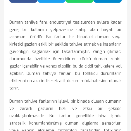
Facebook'ta Paylaş
Twitter'da Paylaş
WhatsApp'ta Paylaş
Telegram
Duman tahliye fanı
, endüstriyel tesislerden evlere kadar
geniş bir kullanım yelpazesine sahip olan hayati bir
ekipman türüdür. Bu fanlar, bir binadaki dumanı veya
kirletici gazları etkili bir şekilde tahliye etmek ve insanların
güvenliğini sağlamak için tasarlanmıştır. Yangın çıkması
durumunda özellikle önemlidirler, çünkü duman zehirli
gazlar içerebilir ve yanıcı olabilir, bu da ciddi tehlikelere yol
açabilir. Duman tahliye fanları, bu tehlikeli durumların
etkilerini en aza indirerek acil durum müdahalesine olanak
tanır.
Duman tahliye fanlarının işlevi, bir binada oluşan dumanın
ve zararlı gazların hızlı ve etkili bir şekilde
uzaklaştırılmasıdır. Bu fanlar, genellikle bina içinde
stratejik konumlandırılmış duman algılama sensörleri
veya yangın algılama sistemleri tarafından tetiklenir.