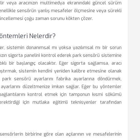
bilir veya aracınızın multimedya ekranındaki güncel sürüm
r genellikle sensörün yanlış mesafeler ölçmesine veya sürekli
üncellemesi çoğu zaman sorunu kökten çözer.
Yöntemleri Nelerdir?
ler, sistemin donanımsal mı yoksa yazılımsal mı bir sorun
cınızın sigorta panelini kontrol ederek park sensörü sistemine
ıklı bir başlangıç olacaktır. Eğer sigorta sağlamsa, aracı
lıştırmak, sistemin kendini yeniden kalibre etmesine olanak
 park sensörü ayarlarını fabrika ayarlarına döndürmek,
es ayarlarını düzeltmenize imkan sağlar. Eğer bu yöntemler
bağlantılarını kontrol etmek için tamponun kısmi sökümü
rektirdiği için mutlaka eğitimli teknisyenler tarafından
sensörlerin birbirine göre olan açılarının ve mesafelerinin