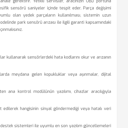
hale gerektirir. Yetkili servisler, aracınızın OBD portuna
esifik sensörü saniyeler içinde tespit eder. Parça değişimi
e uyumlu olan yedek parçaların kullanılması, sistemin uzun
delinde park sensörü arızası ile ilgili garanti kapsamındaki
çınmalısınız.
ımlar kullanarak sensörlerdeki hata kodlarını okur ve arızanın
arda meydana gelen kopukluklar veya aşınmalar, dijital
en ana kontrol modülünün yazılımı, cihazlar aracılığıyla
 edilerek hangisinin sinyal göndermediği veya hatalı veri
destek sistemleri ile uyumlu en son yazılım güncellemeleri