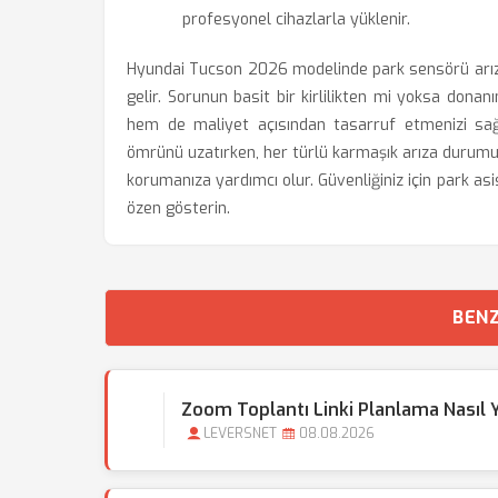
profesyonel cihazlarla yüklenir.
Hyundai Tucson 2026 modelinde park sensörü arıza
gelir. Sorunun basit bir kirlilikten mi yoksa don
hem de maliyet açısından tasarruf etmenizi sağl
ömrünü uzatırken, her türlü karmaşık arıza durumu
korumanıza yardımcı olur. Güvenliğiniz için park a
özen gösterin.
BENZ
Zoom Toplantı Linki Planlama Nasıl Y
LEVERSNET
08.08.2026