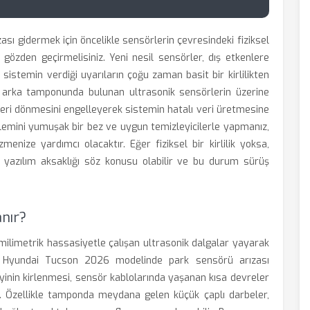
ı gidermek için öncelikle sensörlerin çevresindeki fiziksel
 gözden geçirmelisiniz. Yeni nesil sensörler, dış etkenlere
sistemin verdiği uyarıların çoğu zaman basit bir kirlilikten
e arka tamponunda bulunan ultrasonik sensörlerin üzerine
geri dönmesini engelleyerek sistemin hatalı veri üretmesine
işlemini yumuşak bir bez ve uygun temizleyicilerle yapmanız,
nize yardımcı olacaktır. Eğer fiziksel bir kirlilik yoksa,
 yazılım aksaklığı söz konusu olabilir ve bu durum sürüş
nır?
milimetrik hassasiyetle çalışan ultrasonik dalgalar yayarak
r. Hyundai Tucson 2026 modelinde park sensörü arızası
inin kirlenmesi, sensör kablolarında yaşanan kısa devreler
ır. Özellikle tamponda meydana gelen küçük çaplı darbeler,