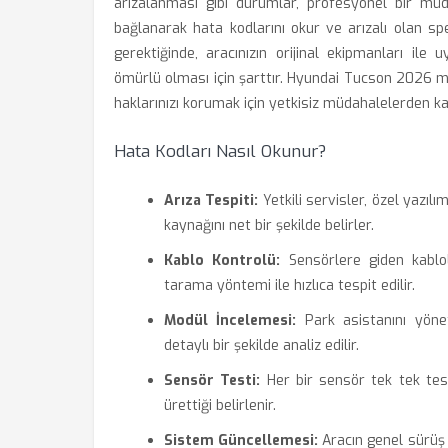
arızalanması gibi durumlar, profesyonel bir müda
bağlanarak hata kodlarını okur ve arızalı olan sp
gerektiğinde, aracınızın orijinal ekipmanları il
ömürlü olması için şarttır. Hyundai Tucson 2026 mo
haklarınızı korumak için yetkisiz müdahalelerden ka
Hata Kodları Nasıl Okunur?
Arıza Tespiti:
Yetkili servisler, özel yazıl
kaynağını net bir şekilde belirler.
Kablo Kontrolü:
Sensörlere giden kablol
tarama yöntemi ile hızlıca tespit edilir.
Modül İncelemesi:
Park asistanını yönet
detaylı bir şekilde analiz edilir.
Sensör Testi:
Her bir sensör tek tek test
ürettiği belirlenir.
Sistem Güncellemesi:
Aracın genel sürüş 