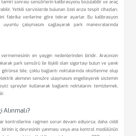
 tamiri sonrası sensörlerin kalibrasyonu bozulabilir ve araç
lir. Yetkili servislerde bulunan özel arıza tespit cihazları,
ini fabrika verilerine göre tekrar ayarlar. Bu kalibrasyon
yle uyumlu çalışmasını sağlayarak park manevralarında
ki vermemesinin en yaygın nedenlerinden biridir. Aracınızın
arak park sensörü ile ilişkili olan sigortayı bulun ve yanık
m görünse bile, çoklu bağlantı noktalarında oksitlenme olup
 elektrik akımının sensöre ulaşmasını engelleyerek sistemin
yici spreyler kullanarak bağlantı noktalarını temizlemek,
ir.
i Alınmalı?
ayar kontrollerine rağmen sorun devam ediyorsa, daha ciddi
rden birinin iç devresinin yanması veya ana kontrol modülünün