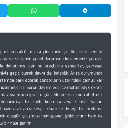
'da Paylaş
WhatsApp'ta Paylaş
Telegram'da Payl
ark sensörü arızası gidermek için öncelikle sensör
tmeniz ve sistemin genel durumunu incelemeniz gerekir.
le donatılmış olan bu araçlarda sensörler, çevresel
niyle geçici olarak devre dışı kalabilir. Arıza durumunda
 ortamda park ederek sensörlerin üzerindeki çamur, kar
mizlemelisiniz. Sorun devam ederse multimedya ekranı
mak veya aracın yazılım güncellemelerini kontrol etmek
er donanımsal bir kablo kopması veya sensör hasarı
aşvurarak arıza tespit cihazı ile detaylı bir inceleme
min düzgün çalışması hem güvenliğinizi artırır hem de
 bir hale getirir.