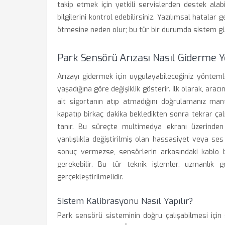
takip etmek için yetkili servislerden destek ala
bilgilerini kontrol edebilirsiniz. Yazılımsal hatala
ötmesine neden olur; bu tür bir durumda sistem g
Park Sensörü Arızası Nasıl Giderme 
Arızayı gidermek için uygulayabileceğiniz yöntem
yaşadığına göre değişiklik gösterir. İlk olarak, ara
ait sigortanın atıp atmadığını doğrulamanız mant
kapatıp birkaç dakika bekledikten sonra tekrar ça
tanır. Bu süreçte multimedya ekranı üzerinden
yanlışlıkla değiştirilmiş olan hassasiyet veya s
sonuç vermezse, sensörlerin arkasındaki kablo 
gerekebilir. Bu tür teknik işlemler, uzmanlık ge
gerçekleştirilmelidir.
Sistem Kalibrasyonu Nasıl Yapılır?
Park sensörü sisteminin doğru çalışabilmesi için 