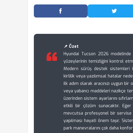
Facebook'ta Paylaş
Twitter
📌 Özet
Hyundai Tucson 2026 modelinde p
yüzeylerinin temizliğini kontrol e
Modern sürüş destek sistemleri i
kirlilik veya yazılımsal hatalar nede
ilk adım olarak aracınızı uygun bir
veya yabancı maddeleri nazikçe te
üzerinden sistem ayarlarını sıfırla
etkili bir çözüm sunacaktır. Eğ
mevcutsa profesyonel bir servise b
yapılması hayati önem taşır. Siste
park manevralarını çok daha konforlu