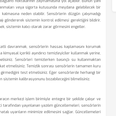
ğlantı noktalarının zayıflamasına yol açabilir. Bunun yanı
galanmaları veya sigorta kutusunda meydana gelebilecek bir
 kalmasına neden olabilir. Sensörlerin düzgün çalışmadığı
 göndererek sistemin kontrol edilmesi gerektiğini bildirir.
, sistemin kalıcı olarak zarar görmesini engeller.
dikkatli davranmak, sensörlerin hassas kaplamasını korumak
a kimyasal içerikli aşındırıcı temizleyiciler kullanmak yerine,
elisiniz. Sensörleri temizlerken basınçlı su kullanmaktan
kat etmelisiniz. Temizlik sonrası sensörlerin tamamen kuru
girmediğini test etmelisiniz. Eğer sensörlerde herhangi bir
n sistemin kalibrasyonunu bozabileceğini bilmelisiniz.
acın merkezi işlem birimiyle entegre bir şekilde çalışır ve
ici tarafından yayınlanan yazılım güncellemeleri, sensörlerin
atalı uyarıların minimize edilmesini sağlar. Güncellemeleri