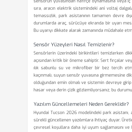
sensörün yuvasından hafifçe oynamasına veya iç ba
sıra, aracın elektrik sistemindeki ani voltaj dal
temassızlık, park asistanının tamamen devre dışı
durumlarda araç, sürücüye ekranda bir uyarı mesajı
Bu uyarıyı dikkate alarak zamanında müdahale etmek
Sensör Yüzeyleri Nasıl Temizlenir?
Sensörlerin üzerindeki birikintileri temizlerken 
açısından kritik bir öneme sahiptir. Sert fırçalar vey
ılık sabunlu su ve mikrofiber bir bez tercih etm
kaçınmalı, suyun sensör yuvasına girmemesine dik
olduğundan emin olmalı ve sistemin devreye girip 
hasar veya derin çizik gözlemliyorsanız, bu durumu
Yazılım Güncellemeleri Neden Gereklidir?
Hyundai Tucson 2026 modelindeki park asistanı, ar
sürekli güncellenen yazılımlara ihtiyaç duyar. Üret
çevresel koşullara daha iyi uyum sağlamasını ve h