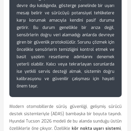
devre dışı kaldığında, gösterge panelinde bir uyarı
mesajı belirir ve sürücüyü potansiyel tehlikelere
karşı korumak amacıyla kendini pasif duruma
getirir. Bu durum genellikle bir arıza değil,
sensörlerin doğru veri alamadığı anlarda devreye
giren bir güvenlik protokolüdür. Sorunu çözmek için
öncelikle sensörlerin temizliğini kontrol etmek ve
basit yazılım resetleme adımlarını denemek
yeterli olabilir. Kalıcı veya tekrarlayan sorunlarda
ise yetkili servis desteği almak, sistemin doğru
kalibrasyonu ve güvenilir çalışması için hayati
önem taşır.
Modern otomobillerde sürüş güvenliği, gelişmiş sürücü
destek sistemleriyle (ADAS) bambaşka bir boyuta taşındı.
Hyundai Tucson 2026 modeli de bu alanda sunduğu üstün
özelliklerle öne çıkıyor. Özellikle
kör nokta uyarı sistemi
,