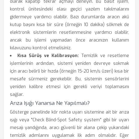
olarak kapatıp tekrar açmayı deneyin. Bu basit işlem,
kontrol ünitesindeki olası geçici yazılım takılmalarını
gidermeye yardımcı olabilir. Bazı durumlarda aracın akü
kutup başını kısa bir süre (örneğin 10 dakika) sökmek de
elektronik sistemlerin resetlenmesine yardımcı olabilir,
ancak bu işlemi yapmadan önce aracınızın kullanım
kılavuzunu kontrol etmelisiniz.
Kısa Sürüş ve Kalibrasyon:
Temizlik ve resetleme
işlemlerinin ardından, sistemi yeniden devreye sokmak
için aracı belirli bir hızda (örneğin 15-20 km/s üzeri) kısa bir
mesafe sürmeniz gerekebilir. Bu, sistemin sensörlerini
yeniden kalibre etmesi için gerekli veriyi toplamasını
sağlar.
Arıza Işığı Yanarsa Ne Yapılmalı?
Gösterge panelinde kör nokta uyarı sistemine ait bir arıza
ışığı veya "Check Blind-Spot Safety system" gibi bir uyarı
mesajı yandığında, aracı güvenli bir alana çekip yukarıdaki
temizlik adımlarını uygulamak ilk adım olmalıdır. Eğer