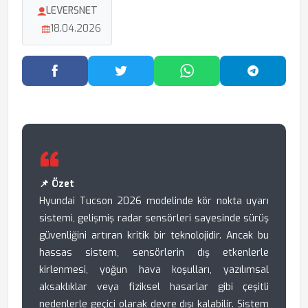
LEVERSNET
18.04.2026
Facebook'ta Paylaş
Twitter'da Paylaş
WhatsApp'ta Paylaş
Telegram
📌 Özet
Hyundai Tucson 2026 modelinde kör nokta uyarı
sistemi, gelişmiş radar sensörleri sayesinde sürüş
güvenliğini artıran kritik bir teknolojidir. Ancak bu
hassas sistem, sensörlerin dış etkenlerle
kirlenmesi, yoğun hava koşulları, yazılımsal
aksaklıklar veya fiziksel hasarlar gibi çeşitli
nedenlerle geçici olarak devre dışı kalabilir. Sistem