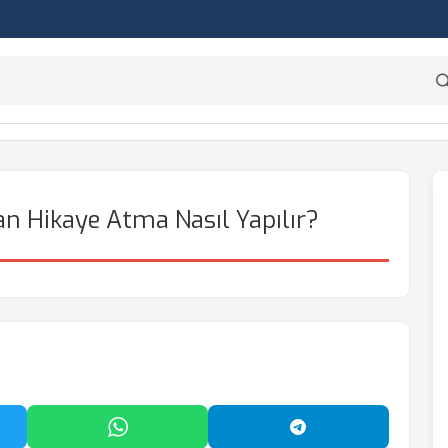
n Hikaye Atma Nasıl Yapılır?
'da Paylaş
WhatsApp'ta Paylaş
Telegram'da Payl