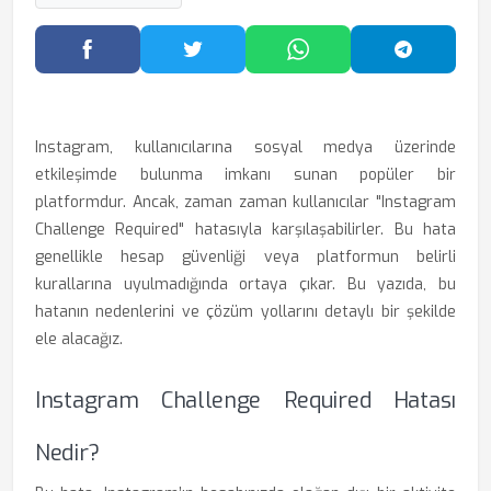
Facebook'ta Paylaş
Twitter'da Paylaş
WhatsApp'ta Paylaş
Telegram
Instagram, kullanıcılarına sosyal medya üzerinde
etkileşimde bulunma imkanı sunan popüler bir
platformdur. Ancak, zaman zaman kullanıcılar "Instagram
Challenge Required" hatasıyla karşılaşabilirler. Bu hata
genellikle hesap güvenliği veya platformun belirli
kurallarına uyulmadığında ortaya çıkar. Bu yazıda, bu
hatanın nedenlerini ve çözüm yollarını detaylı bir şekilde
ele alacağız.
Instagram Challenge Required Hatası
Nedir?