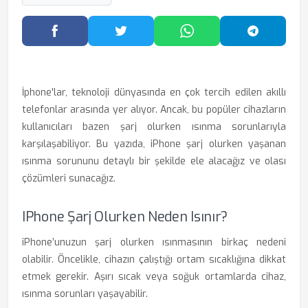
Facebook'ta Paylaş
Twitter'da Paylaş
WhatsApp'ta Paylaş
Telegram
İphone'lar, teknoloji dünyasında en çok tercih edilen akıllı
telefonlar arasında yer alıyor. Ancak, bu popüler cihazların
kullanıcıları bazen şarj olurken ısınma sorunlarıyla
karşılaşabiliyor. Bu yazıda, iPhone şarj olurken yaşanan
ısınma sorununu detaylı bir şekilde ele alacağız ve olası
çözümleri sunacağız.
IPhone Şarj Olurken Neden Isınır?
iPhone’unuzun şarj olurken ısınmasının birkaç nedeni
olabilir. Öncelikle, cihazın çalıştığı ortam sıcaklığına dikkat
etmek gerekir. Aşırı sıcak veya soğuk ortamlarda cihaz,
ısınma sorunları yaşayabilir.