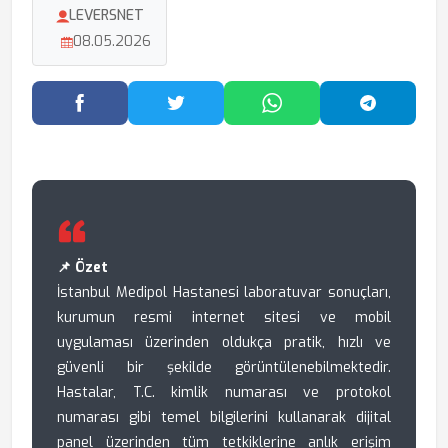
LEVERSNET
08.05.2026
Facebook'ta Paylaş
Twitter'da Paylaş
WhatsApp'ta Paylaş
Telegram
📌 Özet
İstanbul Medipol Hastanesi laboratuvar sonuçları,
kurumun resmi internet sitesi ve mobil
uygulaması üzerinden oldukça pratik, hızlı ve
güvenli bir şekilde görüntülenebilmektedir.
Hastalar, T.C. kimlik numarası ve protokol
numarası gibi temel bilgilerini kullanarak dijital
panel üzerinden tüm tetkiklerine anlık erişim