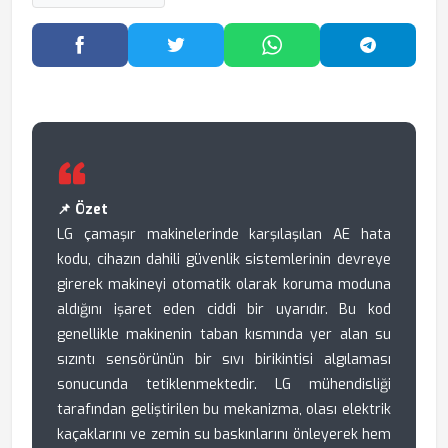
Facebook'ta Paylaş
Twitter'da Paylaş
WhatsApp'ta Paylaş
Telegram
📌 Özet
LG çamaşır makinelerinde karşılaşılan AE hata
kodu, cihazın dahili güvenlik sistemlerinin devreye
girerek makineyi otomatik olarak koruma moduna
aldığını işaret eden ciddi bir uyarıdır. Bu kod
genellikle makinenin taban kısmında yer alan su
sızıntı sensörünün bir sıvı birikintisi algılaması
sonucunda tetiklenmektedir. LG mühendisliği
tarafından geliştirilen bu mekanizma, olası elektrik
kaçaklarını ve zemin su baskınlarını önleyerek hem