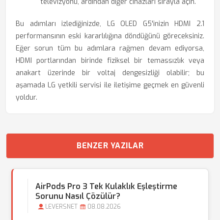
televizyonu, ardından diğer cihazları sırayla açın.
Bu adımları izlediğinizde, LG OLED G5'inizin HDMI 2.1
performansının eski kararlılığına döndüğünü göreceksiniz.
Eğer sorun tüm bu adımlara rağmen devam ediyorsa,
HDMI portlarından birinde fiziksel bir temassızlık veya
anakart üzerinde bir voltaj dengesizliği olabilir; bu
aşamada LG yetkili servisi ile iletişime geçmek en güvenli
yoldur.
BENZER YAZILAR
AirPods Pro 3 Tek Kulaklık Eşleştirme
Sorunu Nasıl Çözülür?
LEVERSNET
08.08.2026