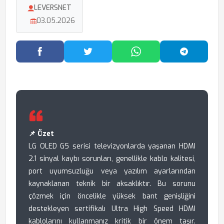
LEVERSNET
03.05.2026
Facebook'ta Paylaş
Twitter'da Paylaş
WhatsApp'ta Paylaş
Telegram
📌 Özet
LG OLED G5 serisi televizyonlarda yaşanan HDMI
2.1 sinyal kaybı sorunları, genellikle kablo kalitesi,
port uyumsuzluğu veya yazılım ayarlarından
kaynaklanan teknik bir aksaklıktır. Bu sorunu
çözmek için öncelikle yüksek bant genişliğini
destekleyen sertifikalı Ultra High Speed HDMI
kablolarını kullanmanız kritik bir önem taşır.