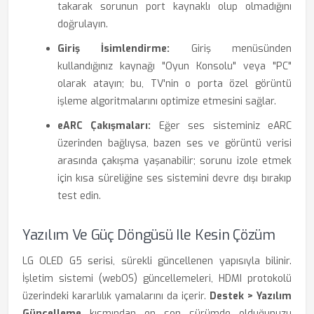
takarak sorunun port kaynaklı olup olmadığını
doğrulayın.
Giriş İsimlendirme:
Giriş menüsünden
kullandığınız kaynağı "Oyun Konsolu" veya "PC"
olarak atayın; bu, TV'nin o porta özel görüntü
işleme algoritmalarını optimize etmesini sağlar.
eARC Çakışmaları:
Eğer ses sisteminiz eARC
üzerinden bağlıysa, bazen ses ve görüntü verisi
arasında çakışma yaşanabilir; sorunu izole etmek
için kısa süreliğine ses sistemini devre dışı bırakıp
test edin.
Yazılım Ve Güç Döngüsü Ile Kesin Çözüm
LG OLED G5 serisi, sürekli güncellenen yapısıyla bilinir.
İşletim sistemi (webOS) güncellemeleri, HDMI protokolü
üzerindeki kararlılık yamalarını da içerir.
Destek > Yazılım
Güncelleme
kısmından en son sürümde olduğunuzu