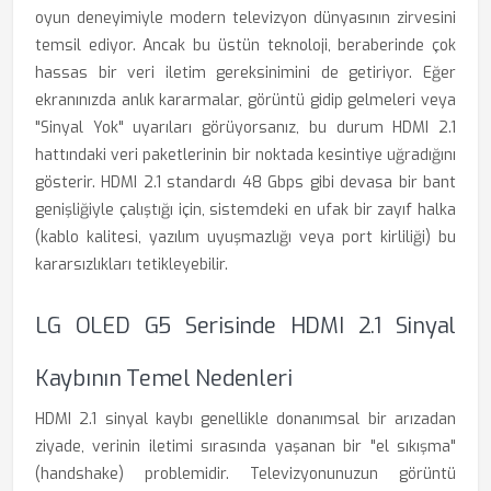
oyun deneyimiyle modern televizyon dünyasının zirvesini
temsil ediyor. Ancak bu üstün teknoloji, beraberinde çok
hassas bir veri iletim gereksinimini de getiriyor. Eğer
ekranınızda anlık kararmalar, görüntü gidip gelmeleri veya
"Sinyal Yok" uyarıları görüyorsanız, bu durum HDMI 2.1
hattındaki veri paketlerinin bir noktada kesintiye uğradığını
gösterir. HDMI 2.1 standardı 48 Gbps gibi devasa bir bant
genişliğiyle çalıştığı için, sistemdeki en ufak bir zayıf halka
(kablo kalitesi, yazılım uyuşmazlığı veya port kirliliği) bu
kararsızlıkları tetikleyebilir.
LG OLED G5 Serisinde HDMI 2.1 Sinyal
Kaybının Temel Nedenleri
HDMI 2.1 sinyal kaybı genellikle donanımsal bir arızadan
ziyade, verinin iletimi sırasında yaşanan bir "el sıkışma"
(handshake) problemidir. Televizyonunuzun görüntü