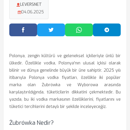
LEVERSNET
04.06.2025
Facebook'ta Paylaş
Twitter'da Paylaş
WhatsApp'ta Paylaş
Telegram
Polonya, zengin kültürü ve geleneksel içkileriyle ünlü bir
ülkedir. Özellikle vodka, Polonya'nın ulusal içkisi olarak
bilinir ve dünya genelinde büyük bir üne sahiptir. 2025 yılı
itibarıyla Polonya vodka fiyatları, özellikle iki popüler
marka olan Żubrówka ve Wyborowa arasında
karşılaştırıldığında, tüketicilerin dikkatini çekmektedir. Bu
yazıda, bu iki vodka markasının özelliklerini, fiyatlarını ve
tüketici tercihlerini detaylı bir şekilde inceleyeceğiz.
Żubrówka Nedir?