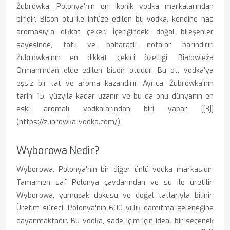
Żubrówka, Polonya'nın en ikonik vodka markalarından
biridir. Bison otu ile infüze edilen bu vodka, kendine has
aromasıyla dikkat çeker. İçeriğindeki doğal bileşenler
sayesinde, tatlı ve baharatlı notalar barındırır.
Żubrówka'nın en dikkat çekici özelliği, Białowieża
Ormanı'ndan elde edilen bison otudur. Bu ot, vodka'ya
eşsiz bir tat ve aroma kazandırır. Ayrıca, Żubrówka'nın
tarihi 15. yüzyıla kadar uzanır ve bu da onu dünyanın en
eski aromalı vodkalarından biri yapar [[3]]
(https://zubrowka-vodka.com/).
Wyborowa Nedir?
Wyborowa, Polonya'nın bir diğer ünlü vodka markasıdır.
Tamamen saf Polonya çavdarından ve su ile üretilir.
Wyborowa, yumuşak dokusu ve doğal tatlarıyla bilinir.
Üretim süreci, Polonya'nın 600 yıllık damıtma geleneğine
dayanmaktadır. Bu vodka, sade içim için ideal bir seçenek