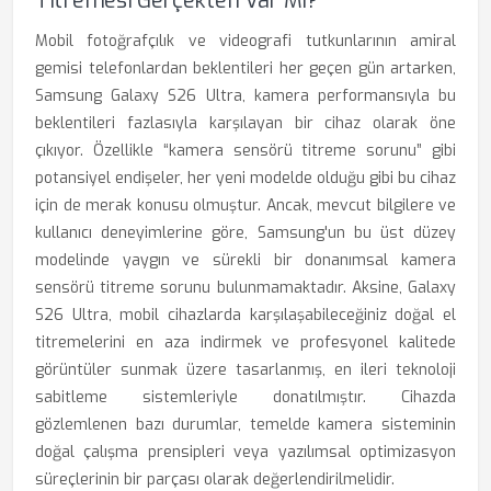
Titremesi Gerçekten Var Mı?
Mobil fotoğrafçılık ve videografi tutkunlarının amiral
gemisi telefonlardan beklentileri her geçen gün artarken,
Samsung Galaxy S26 Ultra, kamera performansıyla bu
beklentileri fazlasıyla karşılayan bir cihaz olarak öne
çıkıyor. Özellikle “kamera sensörü titreme sorunu” gibi
potansiyel endişeler, her yeni modelde olduğu gibi bu cihaz
için de merak konusu olmuştur. Ancak, mevcut bilgilere ve
kullanıcı deneyimlerine göre, Samsung'un bu üst düzey
modelinde yaygın ve sürekli bir donanımsal kamera
sensörü titreme sorunu bulunmamaktadır. Aksine, Galaxy
S26 Ultra, mobil cihazlarda karşılaşabileceğiniz doğal el
titremelerini en aza indirmek ve profesyonel kalitede
görüntüler sunmak üzere tasarlanmış, en ileri teknoloji
sabitleme sistemleriyle donatılmıştır. Cihazda
gözlemlenen bazı durumlar, temelde kamera sisteminin
doğal çalışma prensipleri veya yazılımsal optimizasyon
süreçlerinin bir parçası olarak değerlendirilmelidir.