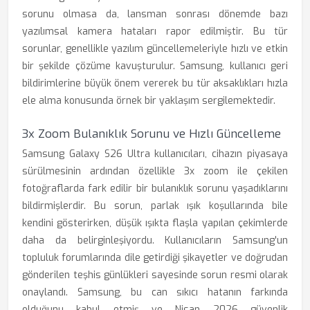
sorunu olmasa da, lansman sonrası dönemde bazı
yazılımsal kamera hataları rapor edilmiştir. Bu tür
sorunlar, genellikle yazılım güncellemeleriyle hızlı ve etkin
bir şekilde çözüme kavuşturulur. Samsung, kullanıcı geri
bildirimlerine büyük önem vererek bu tür aksaklıkları hızla
ele alma konusunda örnek bir yaklaşım sergilemektedir.
3x Zoom Bulanıklık Sorunu ve Hızlı Güncelleme
Samsung Galaxy S26 Ultra kullanıcıları, cihazın piyasaya
sürülmesinin ardından özellikle 3x zoom ile çekilen
fotoğraflarda fark edilir bir bulanıklık sorunu yaşadıklarını
bildirmişlerdir. Bu sorun, parlak ışık koşullarında bile
kendini gösterirken, düşük ışıkta flaşla yapılan çekimlerde
daha da belirginleşiyordu. Kullanıcıların Samsung'un
topluluk forumlarında dile getirdiği şikayetler ve doğrudan
gönderilen teşhis günlükleri sayesinde sorun resmi olarak
onaylandı. Samsung, bu can sıkıcı hatanın farkında
olduğunu kabul etmiş ve Nisan 2026 güvenlik