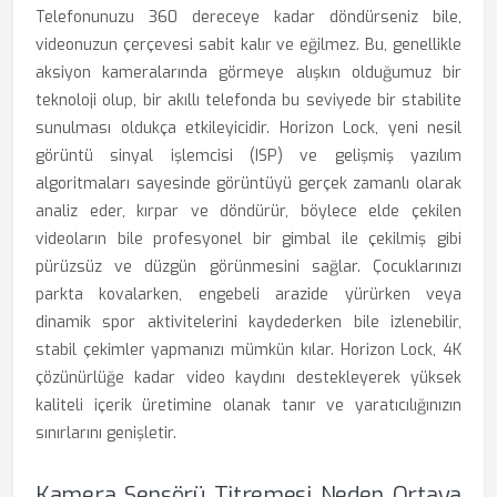
Telefonunuzu 360 dereceye kadar döndürseniz bile,
videonuzun çerçevesi sabit kalır ve eğilmez. Bu, genellikle
aksiyon kameralarında görmeye alışkın olduğumuz bir
teknoloji olup, bir akıllı telefonda bu seviyede bir stabilite
sunulması oldukça etkileyicidir. Horizon Lock, yeni nesil
görüntü sinyal işlemcisi (ISP) ve gelişmiş yazılım
algoritmaları sayesinde görüntüyü gerçek zamanlı olarak
analiz eder, kırpar ve döndürür, böylece elde çekilen
videoların bile profesyonel bir gimbal ile çekilmiş gibi
pürüzsüz ve düzgün görünmesini sağlar. Çocuklarınızı
parkta kovalarken, engebeli arazide yürürken veya
dinamik spor aktivitelerini kaydederken bile izlenebilir,
stabil çekimler yapmanızı mümkün kılar. Horizon Lock, 4K
çözünürlüğe kadar video kaydını destekleyerek yüksek
kaliteli içerik üretimine olanak tanır ve yaratıcılığınızın
sınırlarını genişletir.
Kamera Sensörü Titremesi Neden Ortaya