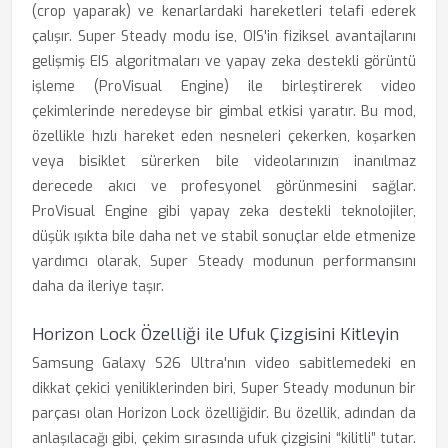
(crop yaparak) ve kenarlardaki hareketleri telafi ederek
çalışır. Super Steady modu ise, OIS'in fiziksel avantajlarını
gelişmiş EIS algoritmaları ve yapay zeka destekli görüntü
işleme (ProVisual Engine) ile birleştirerek video
çekimlerinde neredeyse bir gimbal etkisi yaratır. Bu mod,
özellikle hızlı hareket eden nesneleri çekerken, koşarken
veya bisiklet sürerken bile videolarınızın inanılmaz
derecede akıcı ve profesyonel görünmesini sağlar.
ProVisual Engine gibi yapay zeka destekli teknolojiler,
düşük ışıkta bile daha net ve stabil sonuçlar elde etmenize
yardımcı olarak, Super Steady modunun performansını
daha da ileriye taşır.
Horizon Lock Özelliği ile Ufuk Çizgisini Kitleyin
Samsung Galaxy S26 Ultra'nın video sabitlemedeki en
dikkat çekici yeniliklerinden biri, Super Steady modunun bir
parçası olan Horizon Lock özelliğidir. Bu özellik, adından da
anlaşılacağı gibi, çekim sırasında ufuk çizgisini “kilitli” tutar.