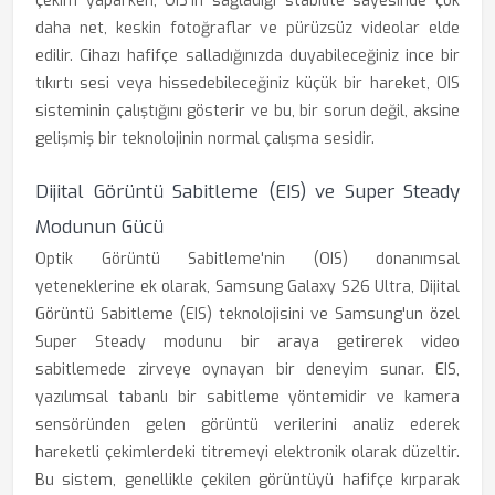
çekim yaparken, OIS'in sağladığı stabilite sayesinde çok
daha net, keskin fotoğraflar ve pürüzsüz videolar elde
edilir. Cihazı hafifçe salladığınızda duyabileceğiniz ince bir
tıkırtı sesi veya hissedebileceğiniz küçük bir hareket, OIS
sisteminin çalıştığını gösterir ve bu, bir sorun değil, aksine
gelişmiş bir teknolojinin normal çalışma sesidir.
Dijital Görüntü Sabitleme (EIS) ve Super Steady
Modunun Gücü
Optik Görüntü Sabitleme'nin (OIS) donanımsal
yeteneklerine ek olarak, Samsung Galaxy S26 Ultra, Dijital
Görüntü Sabitleme (EIS) teknolojisini ve Samsung'un özel
Super Steady modunu bir araya getirerek video
sabitlemede zirveye oynayan bir deneyim sunar. EIS,
yazılımsal tabanlı bir sabitleme yöntemidir ve kamera
sensöründen gelen görüntü verilerini analiz ederek
hareketli çekimlerdeki titremeyi elektronik olarak düzeltir.
Bu sistem, genellikle çekilen görüntüyü hafifçe kırparak