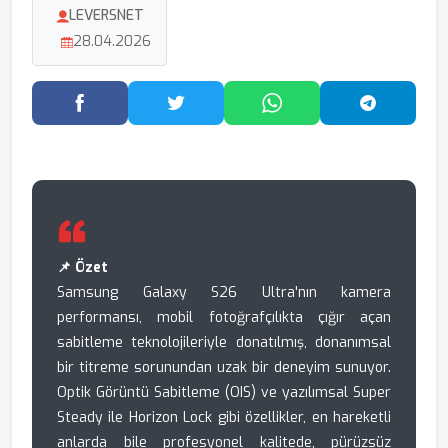
LEVERSNET
28.04.2026
Facebook'ta Paylaş
Twitter'da Paylaş
WhatsApp'ta Paylaş
Telegram
📌 Özet
Samsung Galaxy S26 Ultra'nın kamera
performansı, mobil fotoğrafçılıkta çığır açan
sabitleme teknolojileriyle donatılmış, donanımsal
bir titreme sorunundan uzak bir deneyim sunuyor.
Optik Görüntü Sabitleme (OIS) ve yazılımsal Super
Steady ile Horizon Lock gibi özellikler, en hareketli
anlarda bile profesyonel kalitede, pürüzsüz