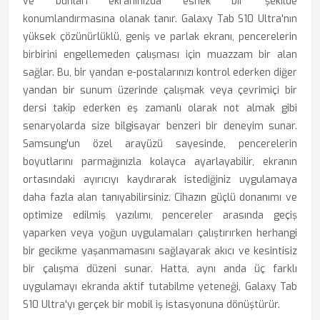
ve bunları ekranınızda esnek bir şekilde
konumlandırmasına olanak tanır. Galaxy Tab S10 Ultra'nın
yüksek çözünürlüklü, geniş ve parlak ekranı, pencerelerin
birbirini engellemeden çalışması için muazzam bir alan
sağlar. Bu, bir yandan e-postalarınızı kontrol ederken diğer
yandan bir sunum üzerinde çalışmak veya çevrimiçi bir
dersi takip ederken eş zamanlı olarak not almak gibi
senaryolarda size bilgisayar benzeri bir deneyim sunar.
Samsung'un özel arayüzü sayesinde, pencerelerin
boyutlarını parmağınızla kolayca ayarlayabilir, ekranın
ortasındaki ayırıcıyı kaydırarak istediğiniz uygulamaya
daha fazla alan tanıyabilirsiniz. Cihazın güçlü donanımı ve
optimize edilmiş yazılımı, pencereler arasında geçiş
yaparken veya yoğun uygulamaları çalıştırırken herhangi
bir gecikme yaşanmamasını sağlayarak akıcı ve kesintisiz
bir çalışma düzeni sunar. Hatta, aynı anda üç farklı
uygulamayı ekranda aktif tutabilme yeteneği, Galaxy Tab
S10 Ultra'yı gerçek bir mobil iş istasyonuna dönüştürür.