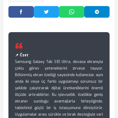
Facebook'ta Paylaş
Twitter'da Paylaş
WhatsApp'ta Paylaş
Telegram
📌 Özet
Samsung Galaxy Tab S10 Ultra, devasa ekranıyla
çoklu görev yeteneklerini zirveye taşıyor.
Bölünmüş ekran özelliği sayesinde kullanıcılar, aynı
anda iki veya üç farklı uygulamayı sorunsuz bir
şekilde çalıştırarak dijital üretkenliklerini önemli
ölçüde artırabilirler. Bu işlevsellik, özellikle geniş
ekranın sunduğu avantajlarla birleştiğinde,
tabletinizi güçlü bir iş istasyonuna dönüştürür.
Uygulamalar arası sürükle ve bırak desteğiyle veri