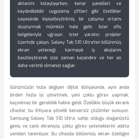
aktarımı kolaylaşırken, kenar panelleri ve
kaydedilebilir uygulama çiftleri gibi özellikler
sayesinde kişiselleştirilmiş bir çalışma ortamı
oluşturmak mümkün hale gelir. İster ofis
belgeleriyle uğraşın, ister yaratıcı projeler
üzerinde çalışın, Galaxy Tab S10 Ultra'nın bölünmüş
ekran yeteneği, karmaşık iş akışlarını
basitleştirerek size zaman kazandırır ve her an
daha verimli olmanızı sağlar.
Günümüzün hızla değişen dijital dünyasında, aynı anda
birden fazla işi yönetmek, yani çoklu görev yapmak,
kaçınılmaz bir gereklilik haline geldi. Özellikle büyük ekranlı
cihazlar, bu ihtiyaca yönelik benzersiz çözümler sunuyor.
Samsung Galaxy Tab S10 Ultra, sahip olduğu olağanüstü
geniş ve canlı ekranıyla, çoklu görev yeteneklerini adeta
yeniden tanımlıyor. Bu cihazda bölünmüş ekran özelliğini