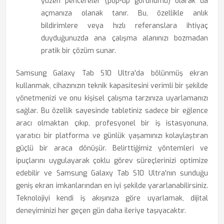
yüzen pencereler (pop-up görünümü) olarak da
açmanıza olanak tanır. Bu, özellikle anlık
bildirimlere veya hızlı referanslara ihtiyaç
duyduğunuzda ana çalışma alanınızı bozmadan
pratik bir çözüm sunar.
Samsung Galaxy Tab S10 Ultra'da bölünmüş ekran
kullanmak, cihazınızın teknik kapasitesini verimli bir şekilde
yönetmenizi ve onu kişisel çalışma tarzınıza uyarlamanızı
sağlar. Bu özellik sayesinde tabletiniz sadece bir eğlence
aracı olmaktan çıkıp, profesyonel bir iş istasyonuna,
yaratıcı bir platforma ve günlük yaşamınızı kolaylaştıran
güçlü bir araca dönüşür. Belirttiğimiz yöntemleri ve
ipuçlarını uygulayarak çoklu görev süreçlerinizi optimize
edebilir ve Samsung Galaxy Tab S10 Ultra'nın sunduğu
geniş ekran imkanlarından en iyi şekilde yararlanabilirsiniz.
Teknolojiyi kendi iş akışınıza göre uyarlamak, dijital
deneyiminizi her geçen gün daha ileriye taşıyacaktır.