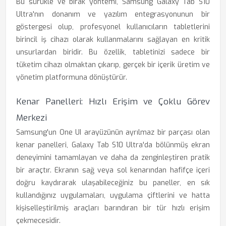
Bu sürükle ve bırak yöntemi, Samsung Galaxy Tab S10
Ultra'nın donanım ve yazılım entegrasyonunun bir
göstergesi olup, profesyonel kullanıcıların tabletlerini
birincil iş cihazı olarak kullanmalarını sağlayan en kritik
unsurlardan biridir. Bu özellik, tabletinizi sadece bir
tüketim cihazı olmaktan çıkarıp, gerçek bir içerik üretim ve
yönetim platformuna dönüştürür.
Kenar Panelleri: Hızlı Erişim ve Çoklu Görev
Merkezi
Samsung'un One UI arayüzünün ayrılmaz bir parçası olan
kenar panelleri, Galaxy Tab S10 Ultra'da bölünmüş ekran
deneyimini tamamlayan ve daha da zenginleştiren pratik
bir araçtır. Ekranın sağ veya sol kenarından hafifçe içeri
doğru kaydırarak ulaşabileceğiniz bu paneller, en sık
kullandığınız uygulamaları, uygulama çiftlerini ve hatta
kişiselleştirilmiş araçları barındıran bir tür hızlı erişim
çekmecesidir.