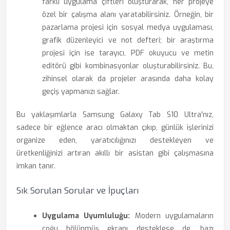
farklı uygulama çiftleri oluşturarak, her projeye
özel bir çalışma alanı yaratabilirsiniz. Örneğin, bir
pazarlama projesi için sosyal medya uygulaması,
grafik düzenleyici ve not defteri; bir araştırma
projesi için ise tarayıcı, PDF okuyucu ve metin
editörü gibi kombinasyonlar oluşturabilirsiniz. Bu,
zihinsel olarak da projeler arasında daha kolay
geçiş yapmanızı sağlar.
Bu yaklaşımlarla Samsung Galaxy Tab S10 Ultra'nız,
sadece bir eğlence aracı olmaktan çıkıp, günlük işlerinizi
organize eden, yaratıcılığınızı destekleyen ve
üretkenliğinizi artıran akıllı bir asistan gibi çalışmasına
imkan tanır.
Sık Sorulan Sorular ve İpuçları
Uygulama Uyumluluğu:
Modern uygulamaların
çoğu bölünmüş ekranı desteklese de, bazı