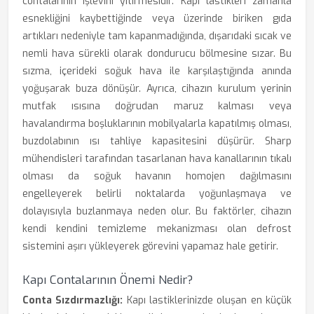
contalarının işlevini yitirmesidir. Kapı lastikleri zamanla
esnekliğini kaybettiğinde veya üzerinde biriken gıda
artıkları nedeniyle tam kapanmadığında, dışarıdaki sıcak ve
nemli hava sürekli olarak dondurucu bölmesine sızar. Bu
sızma, içerideki soğuk hava ile karşılaştığında anında
yoğuşarak buza dönüşür. Ayrıca, cihazın kurulum yerinin
mutfak ısısına doğrudan maruz kalması veya
havalandırma boşluklarının mobilyalarla kapatılmış olması,
buzdolabının ısı tahliye kapasitesini düşürür. Sharp
mühendisleri tarafından tasarlanan hava kanallarının tıkalı
olması da soğuk havanın homojen dağılmasını
engelleyerek belirli noktalarda yoğunlaşmaya ve
dolayısıyla buzlanmaya neden olur. Bu faktörler, cihazın
kendi kendini temizleme mekanizması olan defrost
sistemini aşırı yükleyerek görevini yapamaz hale getirir.
Kapı Contalarının Önemi Nedir?
Conta Sızdırmazlığı:
Kapı lastiklerinizde oluşan en küçük