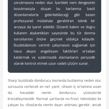
yorulmasına neden olur. İçerideki nem dengesinin
bozulmasıyla oluşan bu karlanma, basit
düzenlemelerle giderilebileceği gibi bazen
profesyonel müdahale gerektiren teknik bir
arızaya da işaret edebilir. Düzenli bakım ve doğru
kullanım alışkanlıkları sayesinde bu tür donma
sorunlarının önüne geçmek oldukça kolaydır.
Buzdolabınızın verimli çalışmasını sağlamak için
hava akışını engelleyen faktörleri ortadan
kaldırmak ve sızdırmazlık elemanlarını periyodik
olarak kontrol etmek uzun vadeli çözüm sunar.
Sharp buzdolabı dondurucu kısmında buzlanma neden olur
sorusuna verilecek en net yanıt, cihazın iç ortamına sızan
dış havadaki nemin dondurucu yüzeylerde
kristalleşmesidir. Normal şartlarda no-frost teknolojisi ile
çalışan bu cihazlarda nemin dışarı atılması gerekir; ancak