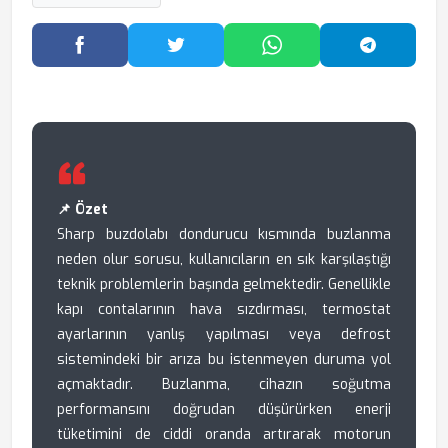
Facebook'ta Paylaş
Twitter'da Paylaş
WhatsApp'ta Paylaş
Telegram
📌 Özet
Sharp buzdolabı dondurucu kısmında buzlanma
neden olur sorusu, kullanıcıların en sık karşılaştığı
teknik problemlerin başında gelmektedir. Genellikle
kapı contalarının hava sızdırması, termostat
ayarlarının yanlış yapılması veya defrost
sistemindeki bir arıza bu istenmeyen duruma yol
açmaktadır. Buzlanma, cihazın soğutma
performansını doğrudan düşürürken enerji
tüketimini de ciddi oranda artırarak motorun