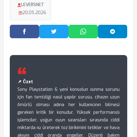
LEVERSNET
20.05.2026
Facebook'ta Paylaş
Twitter'da Paylaş
WhatsApp'ta Paylaş
Telegram
📌 Özet
Sony Playstation 6 yeni konsolun ısınma sorunu
için fan temizliği nasıl yapılır sorusu, cihazın uzun
ömürlü olması adına her kullanıcının bilmesi
gereken kritik bir konudur. Yüksek performanslı
işlemciler, yoğun oyun seansları sırasında ciddi
miktarda ısı üreterek toz birikimini tetikler ve hava
akışını ciddi oranda engeller. Düzenli bakım