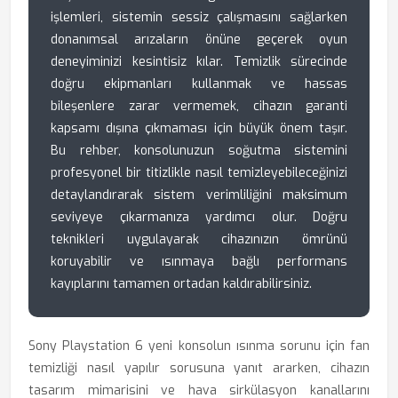
işlemleri, sistemin sessiz çalışmasını sağlarken
donanımsal arızaların önüne geçerek oyun
deneyiminizi kesintisiz kılar. Temizlik sürecinde
doğru ekipmanları kullanmak ve hassas
bileşenlere zarar vermemek, cihazın garanti
kapsamı dışına çıkmaması için büyük önem taşır.
Bu rehber, konsolunuzun soğutma sistemini
profesyonel bir titizlikle nasıl temizleyebileceğinizi
detaylandırarak sistem verimliliğini maksimum
seviyeye çıkarmanıza yardımcı olur. Doğru
teknikleri uygulayarak cihazınızın ömrünü
koruyabilir ve ısınmaya bağlı performans
kayıplarını tamamen ortadan kaldırabilirsiniz.
Sony Playstation 6 yeni konsolun ısınma sorunu için fan
temizliği nasıl yapılır sorusuna yanıt ararken, cihazın
tasarım mimarisini ve hava sirkülasyon kanallarını