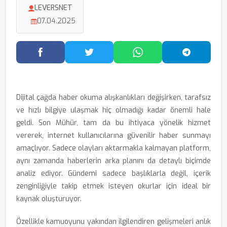
LEVERSNET
07.04.2025
Facebook'ta Paylaş
Twitter'da Paylaş
WhatsApp'ta Paylaş
Telegram
Dijital çağda haber okuma alışkanlıkları değişirken, tarafsız
ve hızlı bilgiye ulaşmak hiç olmadığı kadar önemli hale
geldi. Son Mühür, tam da bu ihtiyaca yönelik hizmet
vererek, internet kullanıcılarına güvenilir haber sunmayı
amaçlıyor. Sadece olayları aktarmakla kalmayan platform,
aynı zamanda haberlerin arka planını da detaylı biçimde
analiz ediyor. Gündemi sadece başlıklarla değil, içerik
zenginliğiyle takip etmek isteyen okurlar için ideal bir
kaynak oluşturuyor.
Özellikle kamuoyunu yakından ilgilendiren gelişmeleri anlık