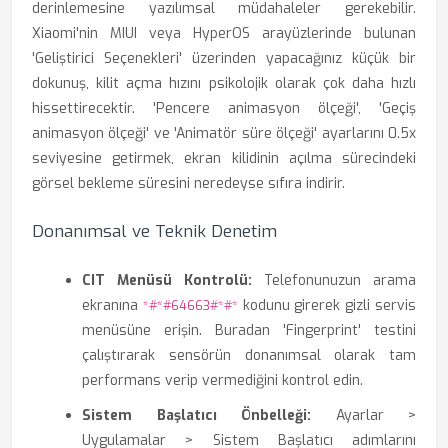
derinlemesine yazılımsal müdahaleler gerekebilir.
Xiaomi'nin MIUI veya HyperOS arayüzlerinde bulunan
'Geliştirici Seçenekleri' üzerinden yapacağınız küçük bir
dokunuş, kilit açma hızını psikolojik olarak çok daha hızlı
hissettirecektir. 'Pencere animasyon ölçeği', 'Geçiş
animasyon ölçeği' ve 'Animatör süre ölçeği' ayarlarını 0.5x
seviyesine getirmek, ekran kilidinin açılma sürecindeki
görsel bekleme süresini neredeyse sıfıra indirir.
Donanımsal ve Teknik Denetim
CIT Menüsü Kontrolü:
Telefonunuzun arama
ekranına
kodunu girerek gizli servis
*#*#64663#*#*
menüsüne erişin. Buradan 'Fingerprint' testini
çalıştırarak sensörün donanımsal olarak tam
performans verip vermediğini kontrol edin.
Sistem Başlatıcı Önbelleği:
Ayarlar >
Uygulamalar > Sistem Başlatıcı adımlarını