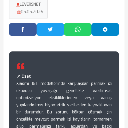
LEVERSNET
05.05.2026
Facebook'ta Paylaş
Twitter'da Paylaş
WhatsApp'ta Paylaş
Telegram
📌 Özet
Xiaomi 16T modellerinde karşılaşılan parmak izi
okuyucu yavaşlığı, genellikle yazılımsal
optimizasyon eksikliklerinden veya yanlış
yapılandırılmış biyometrik verilerden kaynaklanan
bir durumdur. Bu sorunu kökten çözmek için
öncelikle mevcut parmak izi kayıtlarını tamamen
silip, parmağınızı farklı açılardan ve baskı