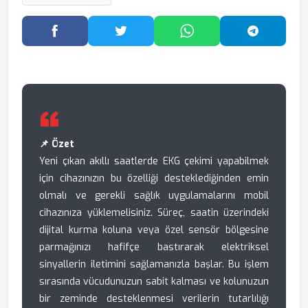
Facebook'ta Paylaş
Twitter'da Paylaş
WhatsApp'ta Paylaş
Telegram
📌 Özet
Yeni çıkan akıllı saatlerde EKG çekimi yapabilmek
için cihazınızın bu özelliği desteklediğinden emin
olmalı ve gerekli sağlık uygulamalarını mobil
cihazınıza yüklemelisiniz. Süreç, saatin üzerindeki
dijital kurma koluna veya özel sensör bölgesine
parmağınızı hafifçe bastırarak elektriksel
sinyallerin iletimini sağlamanızla başlar. Bu işlem
sırasında vücudunuzun sabit kalması ve kolunuzun
bir zeminde desteklenmesi verilerin tutarlılığı