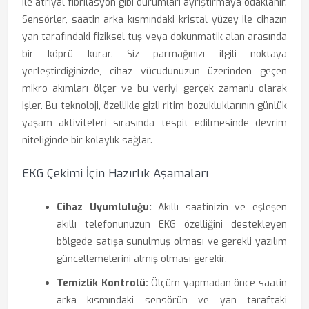
ile atriyal fibrilasyon gibi durumları ayrıştırmaya odaklanır.
Sensörler, saatin arka kısmındaki kristal yüzey ile cihazın
yan tarafındaki fiziksel tuş veya dokunmatik alan arasında
bir köprü kurar. Siz parmağınızı ilgili noktaya
yerleştirdiğinizde, cihaz vücudunuzun üzerinden geçen
mikro akımları ölçer ve bu veriyi gerçek zamanlı olarak
işler. Bu teknoloji, özellikle gizli ritim bozukluklarının günlük
yaşam aktiviteleri sırasında tespit edilmesinde devrim
niteliğinde bir kolaylık sağlar.
EKG Çekimi İçin Hazırlık Aşamaları
Cihaz Uyumluluğu:
Akıllı saatinizin ve eşleşen
akıllı telefonunuzun EKG özelliğini destekleyen
bölgede satışa sunulmuş olması ve gerekli yazılım
güncellemelerini almış olması gerekir.
Temizlik Kontrolü:
Ölçüm yapmadan önce saatin
arka kısmındaki sensörün ve yan taraftaki