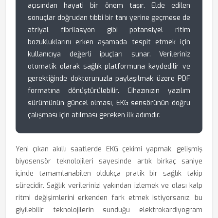
açısından hayati bir önem taşır. Elde edilen
sonuçlar doğrudan tıbbi bir tanı yerine geçmese de
atriyal fibrilasyon gibi potansiyel ritim
bozukluklarını erken aşamada tespit etmek için
kullanıcıya değerli ipuçları sunar. Verileriniz
otomatik olarak sağlık platformuna kaydedilir ve
gerektiğinde doktorunuzla paylaşılmak üzere PDF
formatına dönüştürülebilir. Cihazınızın yazılım
sürümünün güncel olması, EKG sensörünün doğru
çalışması için atılması gereken ilk adımdır.
Yeni çıkan akıllı saatlerde EKG çekimi yapmak, gelişmiş
biyosensör teknolojileri sayesinde artık birkaç saniye
içinde tamamlanabilen oldukça pratik bir sağlık takip
sürecidir. Sağlık verilerinizi yakından izlemek ve olası kalp
ritmi değişimlerini erkenden fark etmek istiyorsanız, bu
giyilebilir teknolojilerin sunduğu elektrokardiyogram