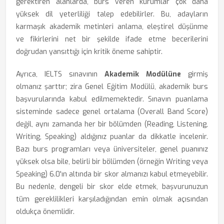
gerektiren alanlarda, burs veren kurumlar çok daha
yüksek dil yeterliliği talep edebilirler. Bu, adayların
karmaşık akademik metinleri anlama, eleştirel düşünme
ve fikirlerini net bir şekilde ifade etme becerilerini
doğrudan yansıttığı için kritik öneme sahiptir.
Ayrıca, IELTS sınavının
Akademik Modülüne
girmiş
olmanız şarttır; zira Genel Eğitim Modülü, akademik burs
başvurularında kabul edilmemektedir. Sınavın puanlama
sisteminde sadece genel ortalama (Overall Band Score)
değil, aynı zamanda her bir bölümden (Reading, Listening,
Writing, Speaking) aldığınız puanlar da dikkatle incelenir.
Bazı burs programları veya üniversiteler, genel puanınız
yüksek olsa bile, belirli bir bölümden (örneğin Writing veya
Speaking) 6.0'ın altında bir skor almanızı kabul etmeyebilir.
Bu nedenle, dengeli bir skor elde etmek, başvurunuzun
tüm gereklilikleri karşıladığından emin olmak açısından
oldukça önemlidir.