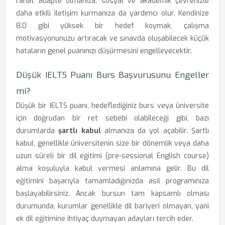
rahat adapte olmanıza, sosyal ve akademik çevrenizle
daha etkili iletişim kurmanıza da yardımcı olur. Kendinize
8.0 gibi yüksek bir hedef koymak, çalışma
motivasyonunuzu artıracak ve sınavda oluşabilecek küçük
hataların genel puanınızı düşürmesini engelleyecektir.
Düşük IELTS Puanı Burs Başvurusunu Engeller
mi?
Düşük bir IELTS puanı, hedeflediğiniz burs veya üniversite
için doğrudan bir ret sebebi olabileceği gibi, bazı
durumlarda
şartlı kabul
almanıza da yol açabilir. Şartlı
kabul, genellikle üniversitenin size bir dönemlik veya daha
uzun süreli bir dil eğitimi (pre-sessional English course)
alma koşuluyla kabul vermesi anlamına gelir. Bu dil
eğitimini başarıyla tamamladığınızda asıl programınıza
başlayabilirsiniz. Ancak bursun tam kapsamlı olması
durumunda, kurumlar genellikle dil bariyeri olmayan, yani
ek dil eğitimine ihtiyaç duymayan adayları tercih eder.