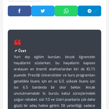
Facebook'ta Paylaş
Twitter'da Paylaş
WhatsApp'ta Paylaş
Telegram
📌 Özet
Yurt dışı eğitim bursları, birçok öğrencinin
hayallerini süslerken, bu hayallerin kapısını
aralayan en önemli anahtarlardan biri de IELTS
puanıdır. Prestijli üniversiteler ve burs programları
genellikle lisans için en az 6.0, yüksek lisans için
ise 6.5 bandında bir skor bekler. Ancak
unutulmamalıdır ki, burslu kabul süreçlerindeki
yoğun rekabet, sizi 7.0 ve üzeri puanlarla çok daha
güçlü bir aday haline getirir. Dil yeterliliği, sadece