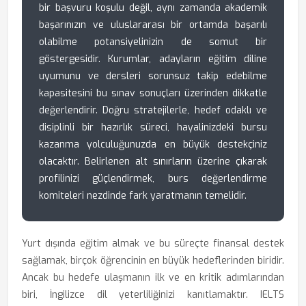
bir başvuru koşulu değil, aynı zamanda akademik
başarınızın ve uluslararası bir ortamda başarılı
olabilme potansiyelinizin de somut bir
göstergesidir. Kurumlar, adayların eğitim diline
uyumunu ve dersleri sorunsuz takip edebilme
kapasitesini bu sınav sonuçları üzerinden dikkatle
değerlendirir. Doğru stratejilerle, hedef odaklı ve
disiplinli bir hazırlık süreci, hayalinizdeki bursu
kazanma yolculuğunuzda en büyük destekçiniz
olacaktır. Belirlenen alt sınırların üzerine çıkarak
profilinizi güçlendirmek, burs değerlendirme
komiteleri nezdinde fark yaratmanın temelidir.
Yurt dışında eğitim almak ve bu süreçte finansal destek
sağlamak, birçok öğrencinin en büyük hedeflerinden biridir.
Ancak bu hedefe ulaşmanın ilk ve en kritik adımlarından
biri, İngilizce dil yeterliliğinizi kanıtlamaktır. IELTS