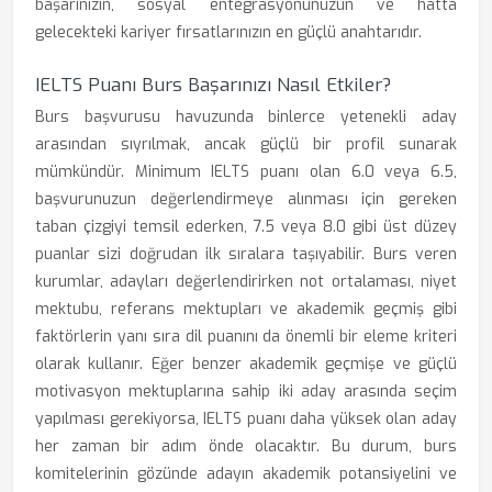
başarınızın, sosyal entegrasyonunuzun ve hatta
gelecekteki kariyer fırsatlarınızın en güçlü anahtarıdır.
IELTS Puanı Burs Başarınızı Nasıl Etkiler?
Burs başvurusu havuzunda binlerce yetenekli aday
arasından sıyrılmak, ancak güçlü bir profil sunarak
mümkündür. Minimum IELTS puanı olan 6.0 veya 6.5,
başvurunuzun değerlendirmeye alınması için gereken
taban çizgiyi temsil ederken, 7.5 veya 8.0 gibi üst düzey
puanlar sizi doğrudan ilk sıralara taşıyabilir. Burs veren
kurumlar, adayları değerlendirirken not ortalaması, niyet
mektubu, referans mektupları ve akademik geçmiş gibi
faktörlerin yanı sıra dil puanını da önemli bir eleme kriteri
olarak kullanır. Eğer benzer akademik geçmişe ve güçlü
motivasyon mektuplarına sahip iki aday arasında seçim
yapılması gerekiyorsa, IELTS puanı daha yüksek olan aday
her zaman bir adım önde olacaktır. Bu durum, burs
komitelerinin gözünde adayın akademik potansiyelini ve