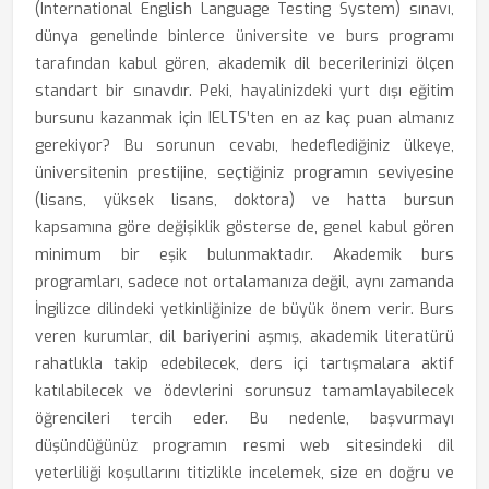
(International English Language Testing System) sınavı,
dünya genelinde binlerce üniversite ve burs programı
tarafından kabul gören, akademik dil becerilerinizi ölçen
standart bir sınavdır. Peki, hayalinizdeki yurt dışı eğitim
bursunu kazanmak için IELTS’ten en az kaç puan almanız
gerekiyor? Bu sorunun cevabı, hedeflediğiniz ülkeye,
üniversitenin prestijine, seçtiğiniz programın seviyesine
(lisans, yüksek lisans, doktora) ve hatta bursun
kapsamına göre değişiklik gösterse de, genel kabul gören
minimum bir eşik bulunmaktadır. Akademik burs
programları, sadece not ortalamanıza değil, aynı zamanda
İngilizce dilindeki yetkinliğinize de büyük önem verir. Burs
veren kurumlar, dil bariyerini aşmış, akademik literatürü
rahatlıkla takip edebilecek, ders içi tartışmalara aktif
katılabilecek ve ödevlerini sorunsuz tamamlayabilecek
öğrencileri tercih eder. Bu nedenle, başvurmayı
düşündüğünüz programın resmi web sitesindeki dil
yeterliliği koşullarını titizlikle incelemek, size en doğru ve