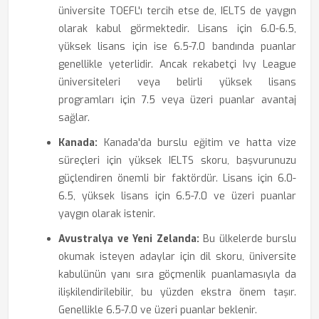
üniversite TOEFL'ı tercih etse de, IELTS de yaygın
olarak kabul görmektedir. Lisans için 6.0-6.5,
yüksek lisans için ise 6.5-7.0 bandında puanlar
genellikle yeterlidir. Ancak rekabetçi Ivy League
üniversiteleri veya belirli yüksek lisans
programları için 7.5 veya üzeri puanlar avantaj
sağlar.
Kanada:
Kanada'da burslu eğitim ve hatta vize
süreçleri için yüksek IELTS skoru, başvurunuzu
güçlendiren önemli bir faktördür. Lisans için 6.0-
6.5, yüksek lisans için 6.5-7.0 ve üzeri puanlar
yaygın olarak istenir.
Avustralya ve Yeni Zelanda:
Bu ülkelerde burslu
okumak isteyen adaylar için dil skoru, üniversite
kabulünün yanı sıra göçmenlik puanlamasıyla da
ilişkilendirilebilir, bu yüzden ekstra önem taşır.
Genellikle 6.5-7.0 ve üzeri puanlar beklenir.