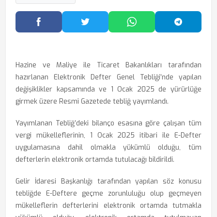
Facebook'ta Paylaş
Twitter'da Paylaş
WhatsApp'ta Paylaş
Telegram
Hazine ve Maliye ile Ticaret Bakanlıkları tarafından
hazırlanan Elektronik Defter Genel Tebliği’nde yapılan
değişiklikler kapsamında ve 1 Ocak 2025 de yürürlüğe
girmek üzere Resmî Gazetede tebliğ yayımlandı.
Yayımlanan Tebliğ’deki bilanço esasına göre çalışan tüm
vergi mükelleflerinin, 1 Ocak 2025 itibari ile E-Defter
uygulamasına dahil olmakla yükümlü olduğu, tüm
defterlerin elektronik ortamda tutulacağı bildirildi.
Gelir İdaresi Başkanlığı tarafından yapılan söz konusu
tebliğde E-Deftere geçme zorunluluğu olup geçmeyen
mükelleflerin defterlerini elektronik ortamda tutmakla