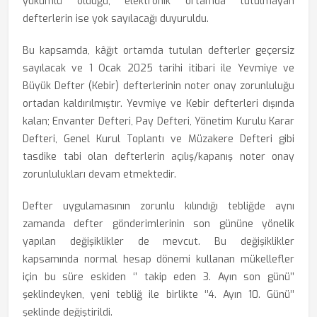
yükümlü olduğu, elektronik ortamda tutulmayan
defterlerin ise yok sayılacağı duyuruldu.
Bu kapsamda, kâğıt ortamda tutulan defterler geçersiz
sayılacak ve 1 Ocak 2025 tarihi itibari ile Yevmiye ve
Büyük Defter (Kebir) defterlerinin noter onay zorunluluğu
ortadan kaldırılmıştır. Yevmiye ve Kebir defterleri dışında
kalan; Envanter Defteri, Pay Defteri, Yönetim Kurulu Karar
Defteri, Genel Kurul Toplantı ve Müzakere Defteri gibi
tasdike tabi olan defterlerin açılış/kapanış noter onay
zorunlulukları devam etmektedir.
Defter uygulamasının zorunlu kılındığı tebliğde aynı
zamanda defter gönderimlerinin son gününe yönelik
yapılan değişiklikler de mevcut. Bu değişiklikler
kapsamında normal hesap dönemi kullanan mükellefler
için bu süre eskiden ‘’ takip eden 3. Ayın son günü’’
şeklindeyken, yeni tebliğ ile birlikte ‘’4. Ayın 10. Günü’’
şeklinde değiştirildi.