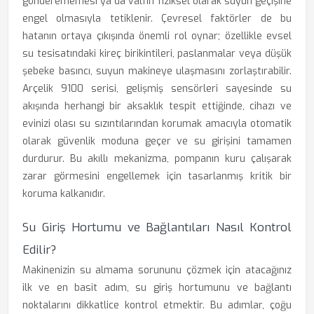
gönderememesi ya da valfin fiziksel olarak suyun geçişine
engel olmasıyla tetiklenir. Çevresel faktörler de bu
hatanın ortaya çıkışında önemli rol oynar; özellikle evsel
su tesisatındaki kireç birikintileri, paslanmalar veya düşük
şebeke basıncı, suyun makineye ulaşmasını zorlaştırabilir.
Arçelik 9100 serisi, gelişmiş sensörleri sayesinde su
akışında herhangi bir aksaklık tespit ettiğinde, cihazı ve
evinizi olası su sızıntılarından korumak amacıyla otomatik
olarak güvenlik moduna geçer ve su girişini tamamen
durdurur. Bu akıllı mekanizma, pompanın kuru çalışarak
zarar görmesini engellemek için tasarlanmış kritik bir
koruma kalkanıdır.
Su Giriş Hortumu ve Bağlantıları Nasıl Kontrol
Edilir?
Makinenizin su almama sorununu çözmek için atacağınız
ilk ve en basit adım, su giriş hortumunu ve bağlantı
noktalarını dikkatlice kontrol etmektir. Bu adımlar, çoğu