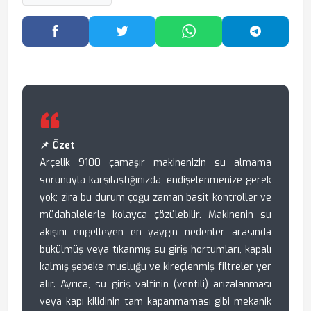
Facebook'ta Paylaş
Twitter'da Paylaş
WhatsApp'ta Paylaş
Telegram
📌 Özet
Arçelik 9100 çamaşır makinenizin su almama
sorunuyla karşılaştığınızda, endişelenmenize gerek
yok; zira bu durum çoğu zaman basit kontroller ve
müdahalelerle kolayca çözülebilir. Makinenin su
akışını engelleyen en yaygın nedenler arasında
bükülmüş veya tıkanmış su giriş hortumları, kapalı
kalmış şebeke musluğu ve kireçlenmiş filtreler yer
alır. Ayrıca, su giriş valfinin (ventili) arızalanması
veya kapı kilidinin tam kapanmaması gibi mekanik