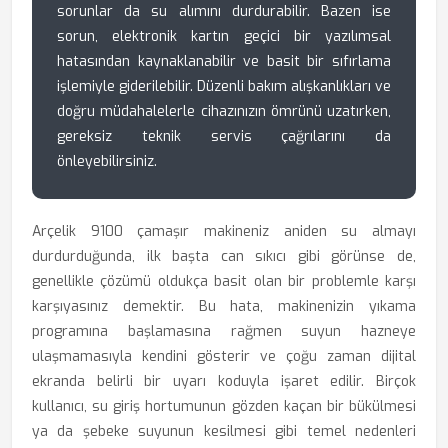
sorunlar da su alımını durdurabilir. Bazen ise
sorun, elektronik kartın geçici bir yazılımsal
hatasından kaynaklanabilir ve basit bir sıfırlama
işlemiyle giderilebilir. Düzenli bakım alışkanlıkları ve
doğru müdahalelerle cihazınızın ömrünü uzatırken,
gereksiz teknik servis çağrılarını da
önleyebilirsiniz.
Arçelik 9100 çamaşır makineniz aniden su almayı
durdurduğunda, ilk başta can sıkıcı gibi görünse de,
genellikle çözümü oldukça basit olan bir problemle karşı
karşıyasınız demektir. Bu hata, makinenizin yıkama
programına başlamasına rağmen suyun hazneye
ulaşmamasıyla kendini gösterir ve çoğu zaman dijital
ekranda belirli bir uyarı koduyla işaret edilir. Birçok
kullanıcı, su giriş hortumunun gözden kaçan bir bükülmesi
ya da şebeke suyunun kesilmesi gibi temel nedenleri