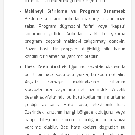
10-15 dakika beklemek genellikle yeterlidir.
Makineyi Sıfırlama ve Program Denemesi:
Bekleme süresinin ardından makineyi tekrar prize
takın. Program düğmesini "sıfır" veya "kapalı"
konumuna getirin. Ardından, farklı bir yıkama
programı seçerek makineyi çalıştırmayı deneyin.
Bazen basit bir program değişikliği bile kartın
kendini sıfırlamasına yardımcı olabilir.
Hata Kodu Analizi:
Eğer makinenizin ekranında
belirli bir hata kodu beliriyorsa, bu kodu not alın.
Arçelik çamaşır makinelerinin kullanım
kılavuzlarında veya internet üzerindeki Arçelik
destek sayfalarında bu hata kodlarının ne anlama
geldiği açıklanır. Hata kodu, elektronik kart
üzerindeki arızanın hangi bölgede olduğunu veya
hangi bileşenin sorun çıkardığını anlamanıza
yardımcı olabilir. Bazı hata kodları, doğrudan su
giriş sistemiyle ilgili arızaları işaret ederken,