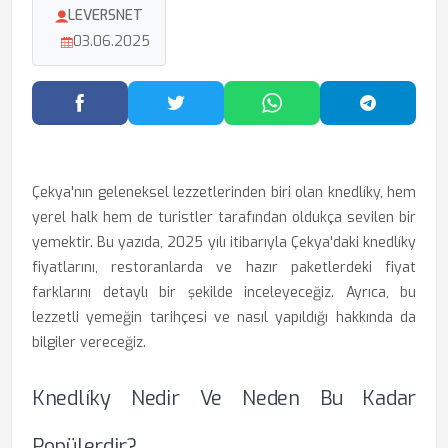
LEVERSNET
03.06.2025
Facebook'ta Paylaş
Twitter'da Paylaş
WhatsApp'ta Paylaş
Telegram
Çekya'nın geleneksel lezzetlerinden biri olan knedlíky, hem
yerel halk hem de turistler tarafından oldukça sevilen bir
yemektir. Bu yazıda, 2025 yılı itibarıyla Çekya'daki knedlíky
fiyatlarını, restoranlarda ve hazır paketlerdeki fiyat
farklarını detaylı bir şekilde inceleyeceğiz. Ayrıca, bu
lezzetli yemeğin tarihçesi ve nasıl yapıldığı hakkında da
bilgiler vereceğiz.
Knedlíky Nedir Ve Neden Bu Kadar
Popülerdir?