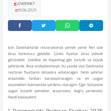
LEVERSNET
19.06.2025
Facebook'ta Paylaş
Twitter'da Paylaş
WhatsApp'ta Paylaş
Telegram
İşte, Danimarka'da restoranlarda yemek yeme fikri size
biraz korkutucu gelebilir. Çünkü fiyatlar biraz yüksek
görünebilir, özellikle de Kopenhag gibi turistik ve büyük
şehirlerde. Ama endişelenmeyin, bu yazıda size Danimarka
restoran fiyatlarını detaylıca anlatacağım, farklı şehirler
arasındaki farkları karşılaştıracağım ve en uygun
seçenekleri bulmanızda yardımcı olacağım. Eğer bütçenize
uygun lezzetli yemekler arıyorsanız, doğru yerdesiniz.
Haydi başlayalım!