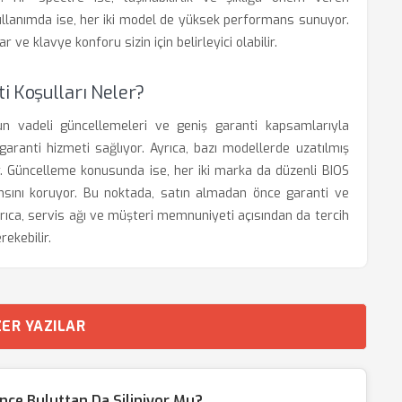
kullanımda ise, her iki model de yüksek performans sunuyor.
ve klavye konforu sizin için belirleyici olabilir.
i Koşulları Neler?
un vadeli güncellemeleri ve geniş garanti kapsamlarıyla
l garanti hizmeti sağlıyor. Ayrıca, bazı modellerde uzatılmış
r. Güncelleme konusunda ise, her iki marka da düzenli BIOS
nsını koruyor. Bu noktada, satın almadan önce garanti ve
yrıca, servis ağı ve müşteri memnuniyeti açısından da tercih
ekebilir.
ER YAZILAR
ince Buluttan Da Siliniyor Mu?