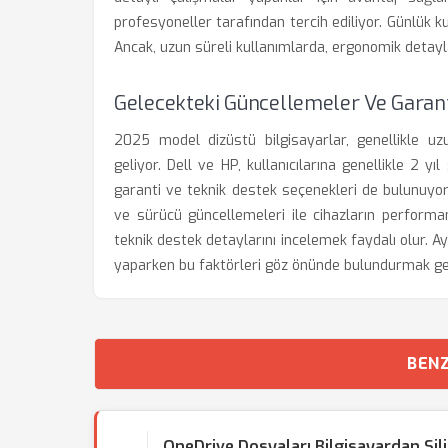
profesyoneller tarafından tercih ediliyor. Günlük 
Ancak, uzun süreli kullanımlarda, ergonomik detaylar 
Gelecekteki Güncellemeler Ve Garant
2025 model dizüstü bilgisayarlar, genellikle uz
geliyor. Dell ve HP, kullanıcılarına genellikle 2 yı
garanti ve teknik destek seçenekleri de bulunuyo
ve sürücü güncellemeleri ile cihazların performa
teknik destek detaylarını incelemek faydalı olur. A
yaparken bu faktörleri göz önünde bulundurmak ger
BENZ
OneDrive Dosyaları Bilgisayardan Sil