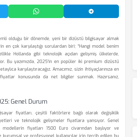
'da Paylaş
WhatsApp'ta Paylaş
Telegram'da Payl
li olduğu bir dönemde, yeni bir dizüstü bilgisayar almak
in en çok karşılaştığı sorulardan biri; “Hangi model benim
ellikle Hollanda gibi teknolojik açıdan gelişmiş ülkelerde,
r. Bu yazımızda, 2025'in en popüler iki premium dizüstü
taylıca karşılaştıracağız. Amacımız, sizin ihtiyaçlarınıza en
yatlar konusunda da net bilgiler sunmak. Hazırsanız,
 2025: Genel Durum
ayar fiyatları, çeşitli faktörlere bağlı olarak değişiklik
iyetleri ve teknolojik gelişmeler fiyatlara yansıyor. Genel
 modellerin fiyatları 1500 Euro civarından başlıyor ve
le kurumsal ve profesyonel kullanıcılar için tercih edilen bu