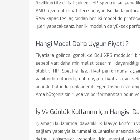
özellikleri ile dikkat çekiyor. HP Spectre ise, genelli
AMD Ryzen alternatifleri sunuyor. Bu, kullanıcılar
RAM kapasitesi açısından her iki model de profesy
işleri yapacaksanız, her iki modelin de yüksek perfo
Hangi Model Daha Uygun Fiyatlı?
Fiyatlara gelince, genellikle Dell XPS modelleri b
sebebi var: daha minimalist tasarımı, dayanıklılığ
olabilir. HP Spectre ise, fiyat-performans açıs
yapılandırmalarında, daha uygun fiyatlara yüksek k
önünde bulundurmak önemli. Eğer tasarım ve dayanıkl
Ama bütçeniz sınırlıysa ve performanstan ödün verm
İş Ve Günlük Kullanım İçin Hangisi 
İş amaçlı kullanımda, dayanıklılık, klavye konforu v
sağlam yapısıyla kurumsal kullanıcılar arasında old
detaylı çalışmalar yapanlar için avantaj sağla