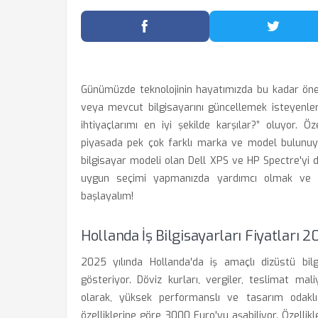
Facebook'ta Paylaş
Twitter
Günümüzde teknolojinin hayatımızda bu kadar önem
veya mevcut bilgisayarını güncellemek isteyenler
ihtiyaçlarımı en iyi şekilde karşılar?” oluyor. Öz
piyasada pek çok farklı marka ve model bulunuyo
bilgisayar modeli olan Dell XPS ve HP Spectre'yi de
uygun seçimi yapmanızda yardımcı olmak ve fi
başlayalım!
Hollanda İş Bilgisayarları Fiyatları
2025 yılında Hollanda'da iş amaçlı dizüstü bilgis
gösteriyor. Döviz kurları, vergiler, teslimat mal
olarak, yüksek performanslı ve tasarım odaklı
özelliklerine göre 3000 Euro'yu aşabiliyor. Özellik