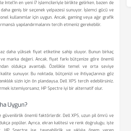
kle Intel'in en yeni i7 işlemcileriyle birlikte gelirken, bazen de
a daha geniş bir seçenek yelpazesi sunuyor. İşlemci gücü ve
onel kullanımlar için uygun. Ancak, gaming veya ağır grafik
rmanslı yapılandırmalarını tercih etmeniz gerekebilir.
iraz daha yüksek fiyat etiketine sahip oluyor. Bunun birkaç
ı ve marka değeri. Ancak, fiyat farkı bütçenize göre önemli
ından oldukça avantajlı. Özellikle temel ve orta seviye
alite sunuyor. Bu noktada, bütçenizi ve ihtiyaçlarınızı göz
ılık sizin için ön plandaysa, Dell XPS tercih edebilirsiniz.
ek istemiyorsanız, HP Spectre iyi bir alternatif olur.
Daha Uygun?
e güvenilirlik önemli faktörlerdir. Dell XPS, uzun pil ömrü ve
ukça popüler. Ayrıca, ekran kalitesi ve renk doğruluğu, işte
r. HP Spectre ise, taşınabilirlik ve şıklığa önem veren