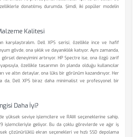
zelliklerle donatılmış durumda. Şimdi, iki popüler modelin
Malzeme Kalitesi
 karşılaştıralım. Dell XPS serisi, özellikle ince ve hafif
nyum gövde, ona şıklık ve dayanıklılık katıyor. Aynı zamanda,
 görsel deneyimini artırıyor. HP Spectre ise, ona özgü zarif
yapısıyla, özellikle tasarımın ön planda olduğu kullanıcılar
rı ve altın detaylar, ona lüks bir görünüm kazandırıyor. Her
sa da, Dell XPS biraz daha minimalist ve profesyonel bir
gisi Daha İyi?
 de yüksek seviye işlemcilere ve RAM seçeneklerine sahip.
 i9 işlemcileriyle geliyor. Bu da çoklu görevlerde ve ağır iş
ksek çözünürlüklü ekran seçenekleri ve hızlı SSD depolama