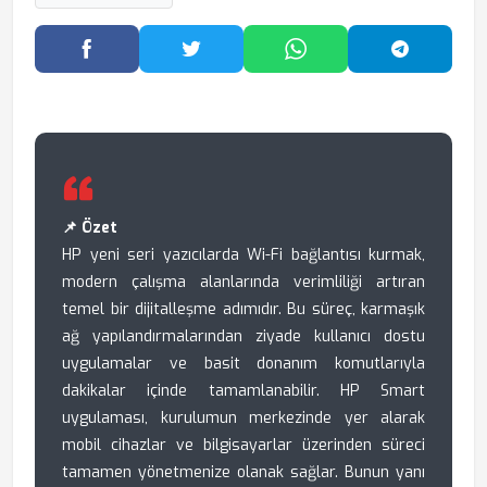
Facebook'ta Paylaş
Twitter'da Paylaş
WhatsApp'ta Paylaş
Telegram
📌 Özet
HP yeni seri yazıcılarda Wi-Fi bağlantısı kurmak,
modern çalışma alanlarında verimliliği artıran
temel bir dijitalleşme adımıdır. Bu süreç, karmaşık
ağ yapılandırmalarından ziyade kullanıcı dostu
uygulamalar ve basit donanım komutlarıyla
dakikalar içinde tamamlanabilir. HP Smart
uygulaması, kurulumun merkezinde yer alarak
mobil cihazlar ve bilgisayarlar üzerinden süreci
tamamen yönetmenize olanak sağlar. Bunun yanı