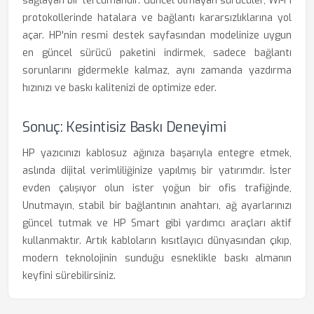
sağlayan bir tercümandır. Güncel olmayan sürücüler, Wi-Fi
protokollerinde hatalara ve bağlantı kararsızlıklarına yol
açar. HP'nin resmi destek sayfasından modelinize uygun
en güncel sürücü paketini indirmek, sadece bağlantı
sorunlarını gidermekle kalmaz, aynı zamanda yazdırma
hızınızı ve baskı kalitenizi de optimize eder.
Sonuç: Kesintisiz Baskı Deneyimi
HP yazıcınızı kablosuz ağınıza başarıyla entegre etmek,
aslında dijital verimliliğinize yapılmış bir yatırımdır. İster
evden çalışıyor olun ister yoğun bir ofis trafiğinde,
Unutmayın, stabil bir bağlantının anahtarı, ağ ayarlarınızı
güncel tutmak ve HP Smart gibi yardımcı araçları aktif
kullanmaktır. Artık kabloların kısıtlayıcı dünyasından çıkıp,
modern teknolojinin sunduğu esneklikle baskı almanın
keyfini sürebilirsiniz.