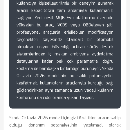
kullanıcıya kişiselleştirilmiş bir deneyim sunarak
aracın kapasitesini tam anlamıyla kullanmanızı
sağlıyor. Yeni nesil MQB Evo platformu üzerinde
yükselen bu araç, VCDS veya OBDeleven gibi
profesyonel araçlarla erişilebilen modifikasyon
seçenekleri sayesinde standart bir otomobil
olmaktan çıkıyor. Güvenliği artıran sürüş destek
sistemlerinden iç mekan ambiyans aydınlatma
detaylarına kadar pek çok parametre, doğru
kodlama ile bambaşka bir kimliğe bürünüyor. Skoda
Octavia 2026 modelinin bu saklı potansiyelini
keşfetmek, kullanıcıların araçlarıyla kurduğu bağı
güçlendirirken aynı zamanda uzun vadeli kullanım
konforunu da ciddi oranda yukarı taşıyor.
Skoda Octavia 2026 modeli için gizli özellikler, aracın sahip
olduğu donanım potansiyelinin yazılımsal olarak