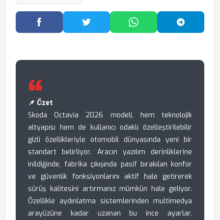
Facebook'ta Paylaş
Twitter'da Paylaş
WhatsApp'ta Paylaş
Telegram
📌 Özet
Skoda Octavia 2026 modeli, hem teknolojik
altyapısı hem de kullanıcı odaklı özelleştirilebilir
gizli özellikleriyle otomobil dünyasında yeni bir
standart belirliyor. Aracın yazılım derinliklerine
inildiğinde, fabrika çıkışında pasif bırakılan konfor
ve güvenlik fonksiyonlarını aktif hale getirerek
sürüş kalitesini artırmanız mümkün hale geliyor.
Özellikle aydınlatma sistemlerinden multimedya
arayüzüne kadar uzanan bu ince ayarlar,