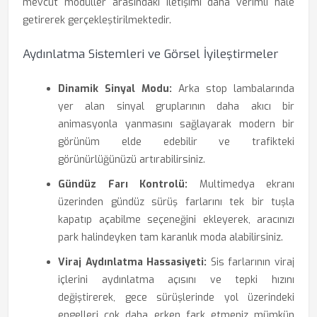
mevcut modüller arasındaki iletişimi daha verimli hale
getirerek gerçekleştirilmektedir.
Aydınlatma Sistemleri ve Görsel İyileştirmeler
Dinamik Sinyal Modu:
Arka stop lambalarında
yer alan sinyal gruplarının daha akıcı bir
animasyonla yanmasını sağlayarak modern bir
görünüm elde edebilir ve trafikteki
görünürlüğünüzü artırabilirsiniz.
Gündüz Farı Kontrolü:
Multimedya ekranı
üzerinden gündüz sürüş farlarını tek bir tuşla
kapatıp açabilme seçeneğini ekleyerek, aracınızı
park halindeyken tam karanlık moda alabilirsiniz.
Viraj Aydınlatma Hassasiyeti:
Sis farlarının viraj
içlerini aydınlatma açısını ve tepki hızını
değiştirerek, gece sürüşlerinde yol üzerindeki
engelleri çok daha erken fark etmeniz mümkün