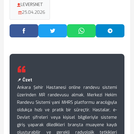
LEVERSNET
25.04.2026
Facebook'ta Paylaş
Twitter'da Paylaş
WhatsApp'ta Paylaş
Telegram
📌 Özet
Ankara Şehir Hastanesi online randevu sistemi
üzerinden MR randevusu almak, Merkezi Hekim
Randevu Sistemi yani MHRS platformu aracılığıyla
oldukça hızlı ve pratik bir süreçtir. Hastalar, e-
Devlet şifreleri veya kişisel bilgileriyle sisteme
giriş yaparak diledikleri branşta muayene kaydı
oluşturabilir ve gerekli radyolojik tetkikleri